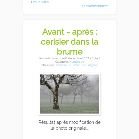
Lire la suite
17 commentaires
Avant - après :
cerisier dans la
brume
Publié
le dimanche 02 décembre 2007
à 09h52
Catégorie :
Numérique
Mots-clés :
Coulisses
,
Ici
,
Photo
,
Truc
,
Végétal
Résultat après modification de
la photo originale...