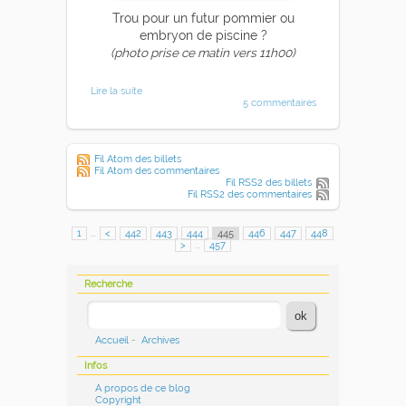
Trou pour un futur pommier ou
embryon de piscine ?
(photo prise ce matin vers 11h00)
Lire la suite
5 commentaires
Fil Atom des billets
Fil Atom des commentaires
Fil RSS2 des billets
Fil RSS2 des commentaires
1
...
<
442
443
444
445
446
447
448
>
...
457
Recherche
Accueil
-
Archives
Infos
A propos de ce blog
Copyright