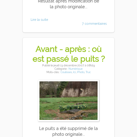
Résultat après modification de
la photo originale...
Lire la suite
7 commentaires
Avant - après : où
est passé le puits ?
Publié
le jeudi 13 décembre 2007
à 08h29
Catégorie :
Numérique
Mots-clés :
Coulisses
,
Ici
,
Photo
,
Truc
Le puits a été supprimé de la
photo originale...