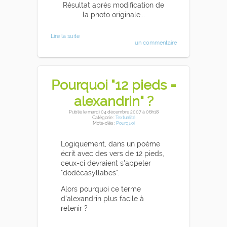
Résultat après modification de
la photo originale...
Lire la suite
un commentaire
Pourquoi "12 pieds =
alexandrin" ?
Publié
le mardi 04 décembre 2007
à 06h18
Catégorie :
Textualité
Mots-clés :
Pourquoi
Logiquement, dans un poème
écrit avec des vers de 12 pieds,
ceux-ci devraient s'appeler
"dodécasyllabes".
Alors pourquoi ce terme
d'alexandrin plus facile à
retenir ?