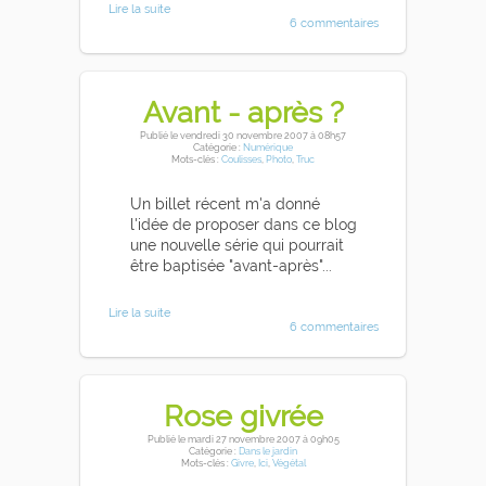
Lire la suite
6 commentaires
Avant - après ?
Publié
le vendredi 30 novembre 2007
à 08h57
Catégorie :
Numérique
Mots-clés :
Coulisses
,
Photo
,
Truc
Un billet récent m'a donné
l'idée de proposer dans ce blog
une nouvelle série qui pourrait
être baptisée "avant-après"...
Lire la suite
6 commentaires
Rose givrée
Publié
le mardi 27 novembre 2007
à 09h05
Catégorie :
Dans le jardin
Mots-clés :
Givre
,
Ici
,
Végétal