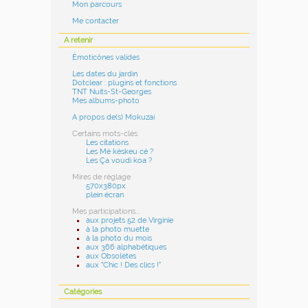
Mon parcours
Me contacter
A retenir
Émoticônes valides
Les dates du jardin
Dotclear : plugins et fonctions
TNT Nuits-St-Georges
Mes albums-photo
A propos de(s) Mokuzai
Certains mots-clés
Les citations
Les Mé késkeu cé ?
Les Ça voudi koa ?
Mires de réglage
570x380px
plein écran
Mes participations...
aux projets 52 de Virginie
à la photo muette
à la photo du mois
aux 366 alphabétiques
aux Obsolètes
aux "Chic ! Des clics !"
Catégories