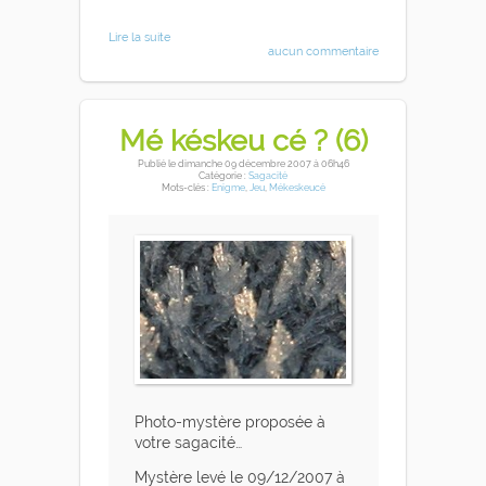
Lire la suite
aucun commentaire
Mé késkeu cé ? (6)
Publié
le dimanche 09 décembre 2007
à 06h46
Catégorie :
Sagacité
Mots-clés :
Enigme
,
Jeu
,
Mékeskeucé
Photo-mystère proposée à
votre sagacité…
Mystère levé le 09/12/2007 à