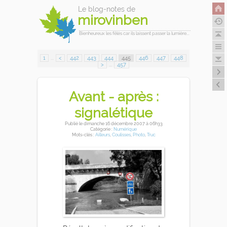
Le blog-notes de
mirovinben
Bienheureux les fêlés car ils laissent passer la lumière...
1
...
<
442
443
444
445
446
447
448
>
...
457
Avant - après :
signalétique
Publié
le dimanche 16 décembre 2007
à 06h33
Catégorie :
Numérique
Mots-clés :
Ailleurs
,
Coulisses
,
Photo
,
Truc