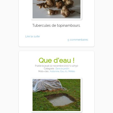
Tubercules de topinambours.
Lire la suite
5 commentaires
Que d'eau !
Publié
le jeudi 22 novembre 2007
à 12h30
Catégorie :
Dans le jardin
Mots-clés :
Automne
,
Eau
,
Ici
,
Météo