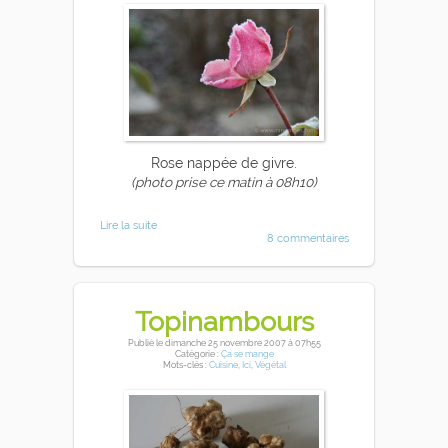
Rose nappée de givre.
(photo prise ce matin à 08h10)
Lire la suite
8 commentaires
Topinambours
Publié
le dimanche 25 novembre 2007
à 07h55
Catégorie :
Ça se mange
Mots-clés :
Cuisine
,
Ici
,
Végétal