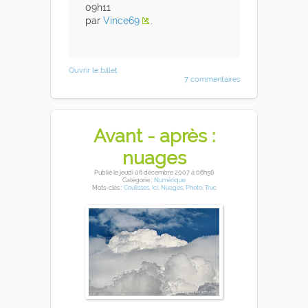
09h11
par
Vince69
.
Ouvrir le billet
7 commentaires
Avant - après :
nuages
Publié
le jeudi 06 décembre 2007
à 06h56
Catégorie :
Numérique
Mots-clés :
Coulisses
,
Ici
,
Nuages
,
Photo
,
Truc