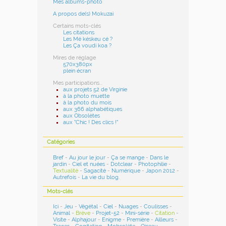
Mes albums-photo
A propos de(s) Mokuzai
Certains mots-clés
Les citations
Les Mé késkeu cé ?
Les Ça voudi koa ?
Mires de réglage
570x380px
plein écran
Mes participations...
aux projets 52 de Virginie
à la photo muette
à la photo du mois
aux 366 alphabétiques
aux Obsolètes
aux "Chic ! Des clics !"
Catégories
Bref
-
Au jour le jour
-
Ça se mange
-
Dans le
jardin
-
Ciel et nuées
-
Dotclear
-
Photophilie
-
Textualité
-
Sagacité
-
Numérique
-
Japon 2012
-
Autrefois
-
La vie du blog
.
Mots-clés
Ici
-
Jeu
-
Végétal
-
Ciel
-
Nuages
-
Coulisses
-
Animal
-
Brève
-
Projet-52
-
Mini-série
-
Citation
-
Visite
-
Alphajour
-
Enigme
-
Première
-
Ailleurs
-