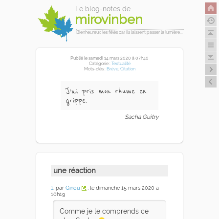
Le blog-notes de
mirovinben
Bienheureux les fêlés car ils laissent passer la lumière...
Publié
le samedi 14 mars 2020
à 07h40
Catégorie :
Textualité
Mots-clés :
Brève
,
Citation
J’ai pris mon rhume en
grippe.
Sacha Guitry
une réaction
1
. par
Ginou
, le dimanche 15 mars 2020 à
10h19
Comme je le comprends ce