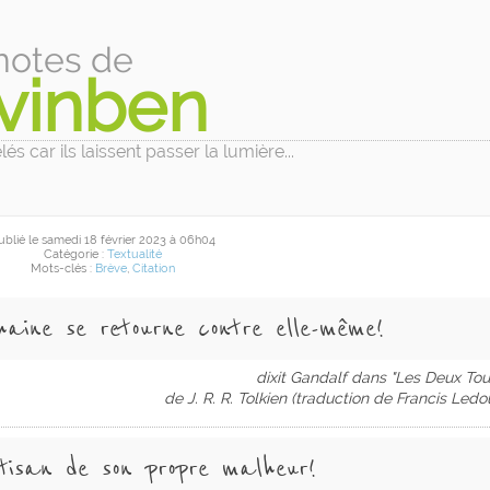
notes de
vinben
és car ils laissent passer la lumière...
ublié
le samedi 18 février 2023
à 06h04
Catégorie :
Textualité
Mots-clés :
Brève
,
Citation
aine se retourne contre elle-même !
dixit Gandalf dans "Les Deux Tou
de J. R. R. Tolkien (traduction de Francis Ledo
tisan de son propre malheur !