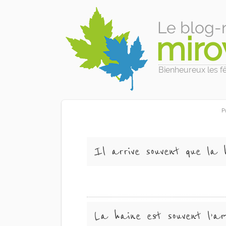
Le blog-
miro
Bienheureux les fêl
P
Il arrive souvent que la h
La haine est souvent l’ar