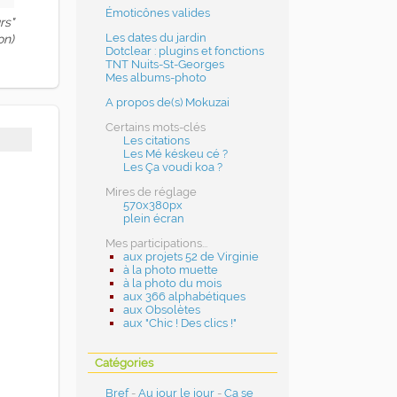
Émoticônes valides
rs"
Les dates du jardin
on)
Dotclear : plugins et fonctions
TNT Nuits-St-Georges
Mes albums-photo
A propos de(s) Mokuzai
Certains mots-clés
Les citations
Les Mé késkeu cé ?
Les Ça voudi koa ?
Mires de réglage
570x380px
plein écran
Mes participations...
aux projets 52 de Virginie
à la photo muette
à la photo du mois
aux 366 alphabétiques
aux Obsolètes
aux "Chic ! Des clics !"
Catégories
Bref
-
Au jour le jour
-
Ça se