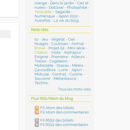
mange
-
Dans le jardin
-
Ciel et
nuées
-
Dotclear
-
Photophilie
-
Textualité
-
Sagacité
-
Numérique
-
Japon 2012
-
Autrefois
-
La vie du blog
.
Mots-clés
Ici
-
Jeu
-
Végétal
-
Ciel
-
Nuages
-
Coulisses
-
Animal
-
Brève
-
Projet-52
-
Mini-série
-
Citation
-
Visite
-
Alphajour
-
Enigme
-
Première
-
Ailleurs
-
Traces
-
Cogitation
-
Mobsolète
-
Oiseau
-
Météo
-
Çavoudikoa
-
Lune
-
Japon
-
Mokuzai
-
Contrail
-
Cuisine
-
Souvenir
-
Mékeskeucé
-
Techno
...
Tous les mots-clés
Flux RSS/Atom du blog
Fil Atom des billets
Fil Atom des commentaires
Fil RSS2 des billets
Fil RSS2 des commentaires