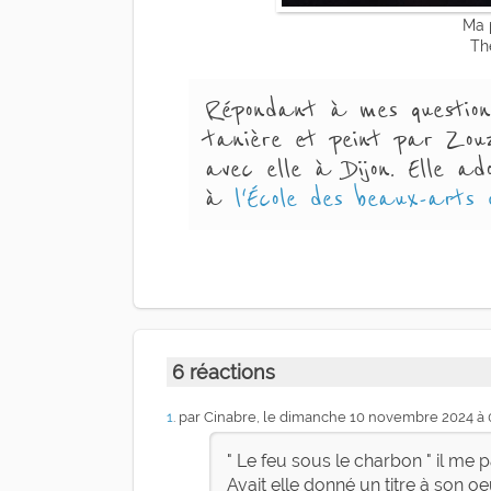
Ma p
Th
Répondant à mes question
tanière et peint par Zouzo
avec elle à Dijon. Elle a
à
l'École des beaux-arts
6 réactions
1
. par Cinabre, le dimanche 10 novembre 2024 à
" Le feu sous le charbon " il me pa
Avait elle donné un titre à son o