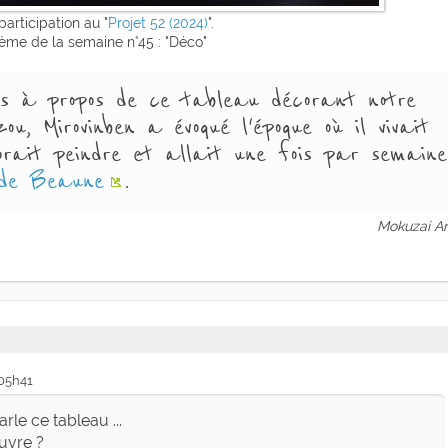
articipation au "
Projet 52 (2024)
".
ème de la semaine n°45 : "Déco"
s à propos de ce tableau décorant notre
u, Mirovinben a évoqué l'époque où il vivait
dorait peindre et allait une fois par semaine
 de Beaune
.
Mokuzai An
 05h41
rle ce tableau ...
euvre ?