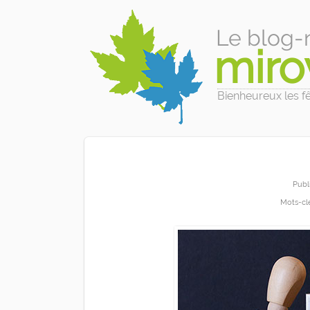
Le blog-
miro
Bienheureux les fêl
Publ
Mots-clé