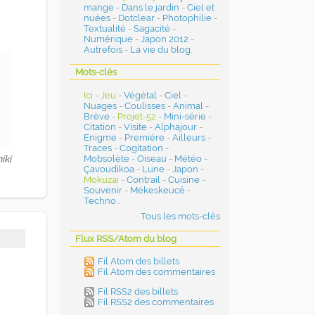
mange
-
Dans le jardin
-
Ciel et
nuées
-
Dotclear
-
Photophilie
-
Textualité
-
Sagacité
-
Numérique
-
Japon 2012
-
Autrefois
-
La vie du blog
.
Mots-clés
Ici
-
Jeu
-
Végétal
-
Ciel
-
Nuages
-
Coulisses
-
Animal
-
Brève
-
Projet-52
-
Mini-série
-
Citation
-
Visite
-
Alphajour
-
Enigme
-
Première
-
Ailleurs
-
Traces
-
Cogitation
-
iki
Mobsolète
-
Oiseau
-
Météo
-
Çavoudikoa
-
Lune
-
Japon
-
Mokuzai
-
Contrail
-
Cuisine
-
Souvenir
-
Mékeskeucé
-
Techno
...
Tous les mots-clés
Flux RSS/Atom du blog
Fil Atom des billets
Fil Atom des commentaires
Fil RSS2 des billets
Fil RSS2 des commentaires