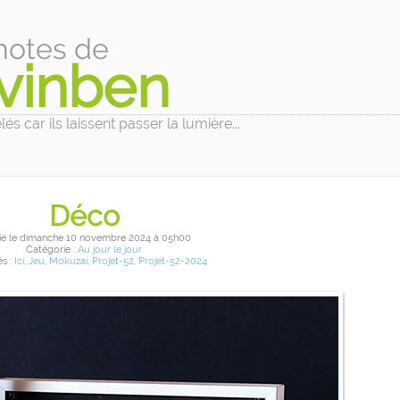
notes de
vinben
és car ils laissent passer la lumière...
Déco
ié
le dimanche 10 novembre 2024
à 05h00
Catégorie :
Au jour le jour
s :
Ici
,
Jeu
,
Mokuzai
,
Projet-52
,
Projet-52-2024