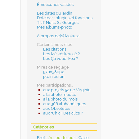
Émoticônes valides
Les dates du jardin
Dotclear : plugins et fonctions
TNT Nuits-St-Georges
Mes albums-photo
A propos de(s) Mokuzai
Certains mots-clés
Les citations
Les Mé késkeu cé ?
Les Ça voudi koa ?
Mires de réglage
570x380px
plein écran
Mes participations...
aux projets 52 de Virginie
à la photo muette
à la photo du mois
aux 366 alphabétiques
aux Obsolètes
aux "Chic ! Des clics !"
Catégories
Bref
-
Au jour le jour
-
Ça se