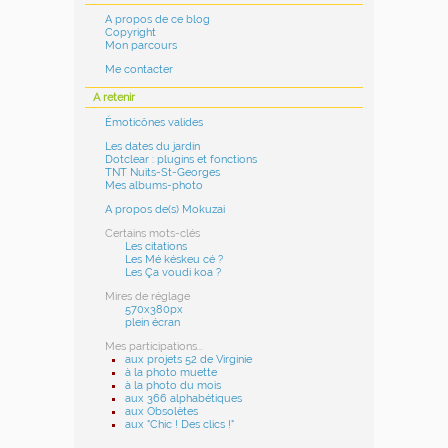
A propos de ce blog
Copyright
Mon parcours
Me contacter
A retenir
Émoticônes valides
Les dates du jardin
Dotclear : plugins et fonctions
TNT Nuits-St-Georges
Mes albums-photo
A propos de(s) Mokuzai
Certains mots-clés
Les citations
Les Mé késkeu cé ?
Les Ça voudi koa ?
Mires de réglage
570x380px
plein écran
Mes participations...
aux projets 52 de Virginie
à la photo muette
à la photo du mois
aux 366 alphabétiques
aux Obsolètes
aux "Chic ! Des clics !"