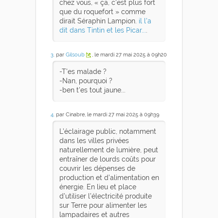
chez vous, « ça, c'est plus fort
que du roquefort » comme
dirait Séraphin Lampion.
il l'a
dit dans Tintin et les Picar...
.
3
. par
Gilsoub
, le mardi 27 mai 2025 à 09h20
-T'es malade ?
-Nan, pourquoi ?
-ben t'es tout jaune...
4
. par Cinabre, le mardi 27 mai 2025 à 09h39
L’éclairage public, notamment
dans les villes privées
naturellement de lumière, peut
entraîner de lourds coûts pour
couvrir les dépenses de
production et d’alimentation en
énergie. En lieu et place
d’utiliser l’électricité produite
sur Terre pour alimenter les
lampadaires et autres