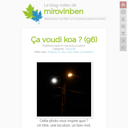
Le blog-notes de
mirovinben
Bienheureux les fêlés car ils laissent passer la lumière...
Ça voudi koa ? (96)
Publié
le mardi 27 mai 2025
à 04h00
Catégorie :
Sagacité
Mots-clés :
Enigme
,
Ici
,
Jeu
,
Lune
,
Nuit
,
Çavoudikoa
Cette photo vous inspire quoi ?
Un titre, une locution, un bon-mot,