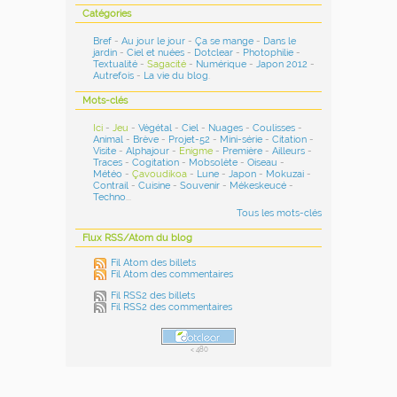
Catégories
Bref
-
Au jour le jour
-
Ça se mange
-
Dans le
jardin
-
Ciel et nuées
-
Dotclear
-
Photophilie
-
Textualité
-
Sagacité
-
Numérique
-
Japon 2012
-
Autrefois
-
La vie du blog
.
Mots-clés
Ici
-
Jeu
-
Végétal
-
Ciel
-
Nuages
-
Coulisses
-
Animal
-
Brève
-
Projet-52
-
Mini-série
-
Citation
-
Visite
-
Alphajour
-
Enigme
-
Première
-
Ailleurs
-
Traces
-
Cogitation
-
Mobsolète
-
Oiseau
-
Météo
-
Çavoudikoa
-
Lune
-
Japon
-
Mokuzai
-
Contrail
-
Cuisine
-
Souvenir
-
Mékeskeucé
-
Techno
...
Tous les mots-clés
Flux RSS/Atom du blog
Fil Atom des billets
Fil Atom des commentaires
Fil RSS2 des billets
Fil RSS2 des commentaires