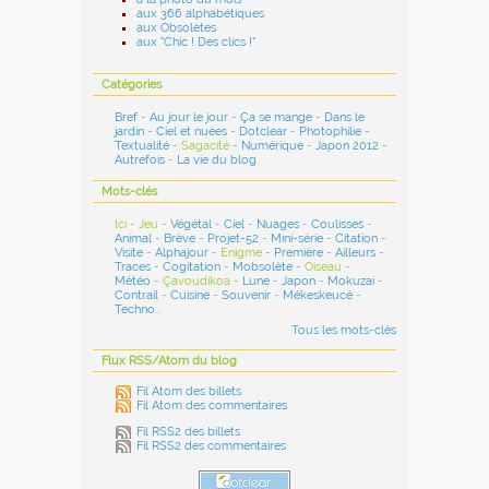
aux 366 alphabétiques
aux Obsolètes
aux "Chic ! Des clics !"
Catégories
Bref
-
Au jour le jour
-
Ça se mange
-
Dans le
jardin
-
Ciel et nuées
-
Dotclear
-
Photophilie
-
Textualité
-
Sagacité
-
Numérique
-
Japon 2012
-
Autrefois
-
La vie du blog
.
Mots-clés
Ici
-
Jeu
-
Végétal
-
Ciel
-
Nuages
-
Coulisses
-
Animal
-
Brève
-
Projet-52
-
Mini-série
-
Citation
-
Visite
-
Alphajour
-
Enigme
-
Première
-
Ailleurs
-
Traces
-
Cogitation
-
Mobsolète
-
Oiseau
-
Météo
-
Çavoudikoa
-
Lune
-
Japon
-
Mokuzai
-
Contrail
-
Cuisine
-
Souvenir
-
Mékeskeucé
-
Techno
...
Tous les mots-clés
Flux RSS/Atom du blog
Fil Atom des billets
Fil Atom des commentaires
Fil RSS2 des billets
Fil RSS2 des commentaires