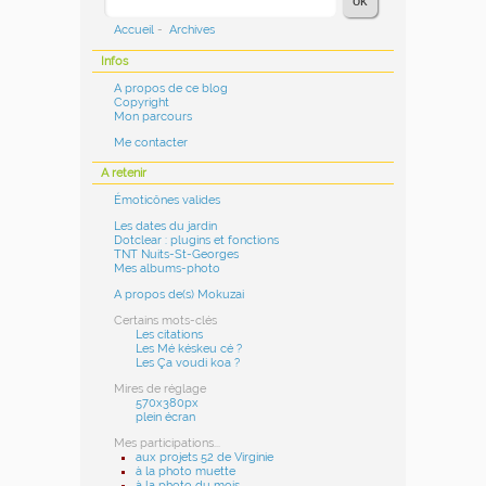
Accueil
-
Archives
Infos
A propos de ce blog
Copyright
Mon parcours
Me contacter
A retenir
Émoticônes valides
Les dates du jardin
Dotclear : plugins et fonctions
TNT Nuits-St-Georges
Mes albums-photo
A propos de(s) Mokuzai
Certains mots-clés
Les citations
Les Mé késkeu cé ?
Les Ça voudi koa ?
Mires de réglage
570x380px
plein écran
Mes participations...
aux projets 52 de Virginie
à la photo muette
à la photo du mois