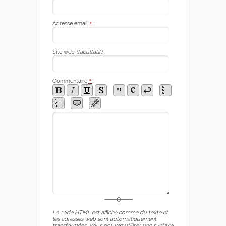
Adresse email
*
:
Site web
(facultatif)
:
Commentaire
*
:
Le code HTML est affiché comme du texte et
les adresses web sont automatiquement
transformées. Vous pouvez utiliser une syntaxe