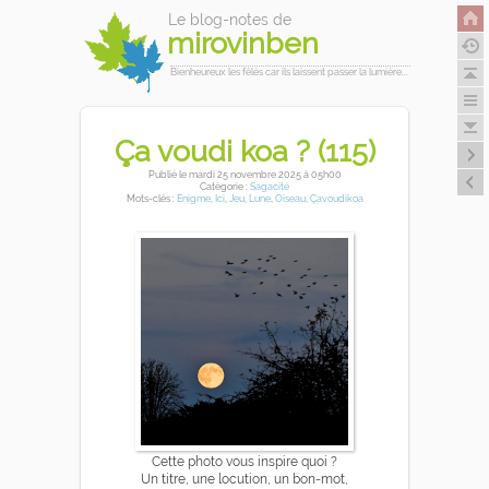
Le blog-notes de
mirovinben
Bienheureux les fêlés car ils laissent passer la lumière...
Ça voudi koa ? (115)
Publié
le mardi 25 novembre 2025
à 05h00
Catégorie :
Sagacité
Mots-clés :
Enigme
,
Ici
,
Jeu
,
Lune
,
Oiseau
,
Çavoudikoa
Cette photo vous inspire quoi ?
Un titre, une locution, un bon-mot,