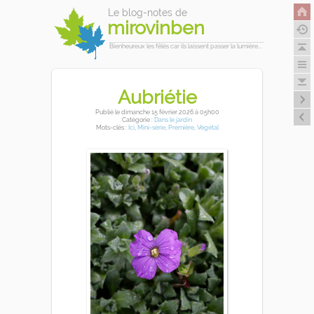
Le blog-notes de
mirovinben
Bienheureux les fêlés car ils laissent passer la lumière...
Aubriétie
Publié
le dimanche 15 février 2026
à 05h00
Catégorie :
Dans le jardin
Mots-clés :
Ici
,
Mini-série
,
Première
,
Végétal