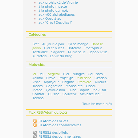
aux projets 52 de Virginie
à la photo muette
à la photo du mois
aux 366 alphabétiques
aux Obsolètes
aux "Chic ! Des clics !"
Catégories
Bref
-
Au jour le jour
-
Ça se mange
-
Dans le
jardin
-
Ciel et nuées
-
Dotclear
-
Photophilie
-
Textualité
-
Sagacité
-
Numérique
-
Japon 2012
-
Autrefois
-
La vie du blog
.
Mots-clés
Ici
-
Jeu
-
Végétal
-
Ciel
-
Nuages
-
Coulisses
-
Animal
-
Brève
-
Projet-52
-
Mini-série
-
Citation
-
Visite
-
Alphajour
-
Enigme
-
Première
-
Ailleurs
-
Traces
-
Cogitation
-
Mobsolète
-
Oiseau
-
Météo
-
Çavoudikoa
-
Lune
-
Japon
-
Mokuzai
-
Contrail
-
Cuisine
-
Souvenir
-
Mékeskeucé
-
Techno
...
Tous les mots-clés
Flux RSS/Atom du blog
Fil Atom des billets
Fil Atom des commentaires
Fil RSS2 des billets
Fil RSS2 des commentaires