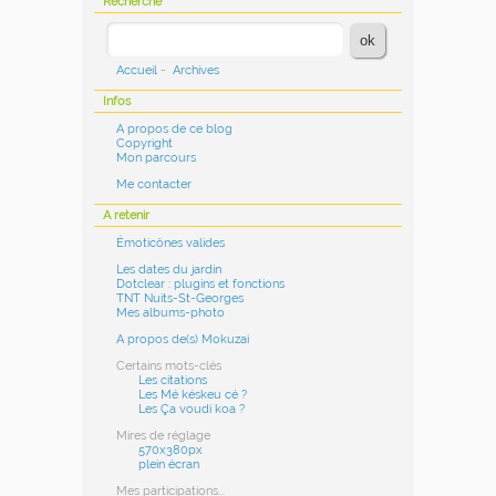
Recherche
Accueil
-
Archives
Infos
A propos de ce blog
Copyright
Mon parcours
Me contacter
A retenir
Émoticônes valides
Les dates du jardin
Dotclear : plugins et fonctions
TNT Nuits-St-Georges
Mes albums-photo
A propos de(s) Mokuzai
Certains mots-clés
Les citations
Les Mé késkeu cé ?
Les Ça voudi koa ?
Mires de réglage
570x380px
plein écran
Mes participations...