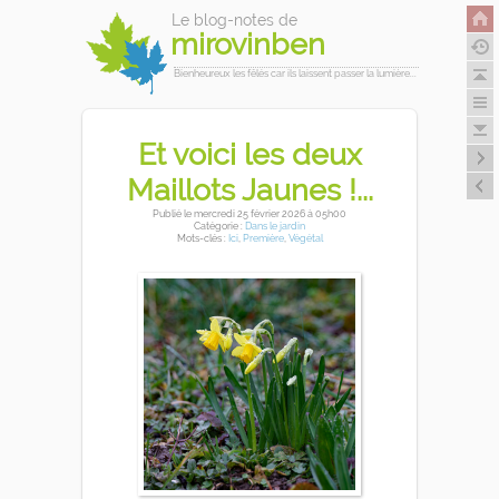
Le blog-notes de
mirovinben
Bienheureux les fêlés car ils laissent passer la lumière...
Et voici les deux
Maillots Jaunes !...
Publié
le mercredi 25 février 2026
à 05h00
Catégorie :
Dans le jardin
Mots-clés :
Ici
,
Première
,
Végétal