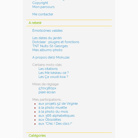
Copyright
Mon parcours
Me contacter
A retenir
Émoticônes valides
Les dates du jardin
Dotclear : plugins et fonctions
TNT Nuits-St-Georges
Mes albums-photo
A propos de(s) Mokuzai
Certains mots-clés
Les citations
Les Mé késkeu cé ?
Les Ça voudi koa ?
Mires de réglage
570x380px
plein écran
Mes participations...
aux projets 52 de Virginie
à la photo muette
à la photo du mois
aux 366 alphabétiques
aux Obsolètes
aux "Chic ! Des clics !"
Catégories