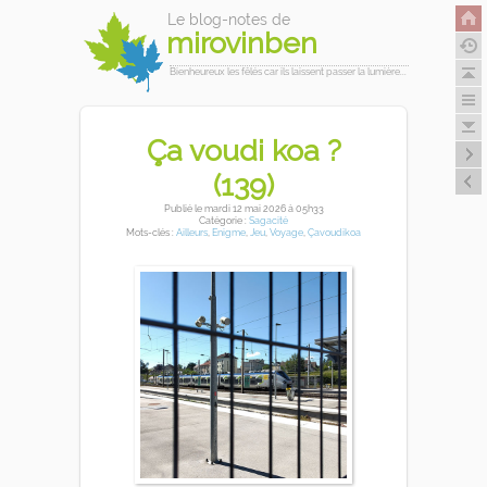
Le blog-notes de
mirovinben
Bienheureux les fêlés car ils laissent passer la lumière...
Ça voudi koa ?
(139)
Publié
le mardi 12 mai 2026
à 05h33
Catégorie :
Sagacité
Mots-clés :
Ailleurs
,
Enigme
,
Jeu
,
Voyage
,
Çavoudikoa