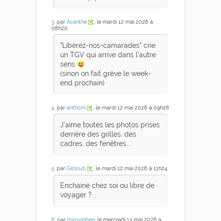
3
. par
Acanthe
, le mardi 12 mai 2026 à
08h20
"Libérez-nos-camarades" crie
un TGV qui arrive dans l'autre
sens
(sinon on fait grève le week-
end prochain)
4
. par
anthom
, le mardi 12 mai 2026 à 09h28
J'aime toutes les photos prises
derrière des grilles, des
cadres, des fenêtres...
5
. par
Gilsoub
, le mardi 12 mai 2026 à 11h24
Enchainé chez soi ou libre de
voyager ?
6
. par
mirovinben
, le mercredi 13 mai 2026 à