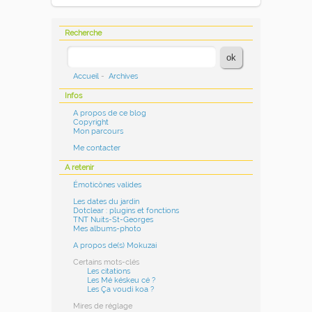
Recherche
Accueil
-
Archives
Infos
A propos de ce blog
Copyright
Mon parcours
Me contacter
A retenir
Émoticônes valides
Les dates du jardin
Dotclear : plugins et fonctions
TNT Nuits-St-Georges
Mes albums-photo
A propos de(s) Mokuzai
Certains mots-clés
Les citations
Les Mé késkeu cé ?
Les Ça voudi koa ?
Mires de réglage