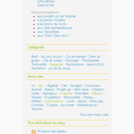
570x380px
plein écran
Mes participations...
aux projets 52 de Virginie
à la photo muette
à la photo du mois
aux 366 alphabétiques
aux Obsolètes
aux "Chic ! Des clics !"
Catégories
Bref
-
Au jour le jour
-
Ça se mange
-
Dans le
jardin
-
Ciel et nuées
-
Dotclear
-
Photophilie
-
Textualité
-
Sagacité
-
Numérique
-
Japon 2012
-
Autrefois
-
La vie du blog
.
Mots-clés
Ici
-
Jeu
-
Végétal
-
Ciel
-
Nuages
-
Coulisses
-
Animal
-
Brève
-
Projet-52
-
Mini-série
-
Citation
-
Visite
-
Alphajour
-
Enigme
-
Première
-
Ailleurs
-
Traces
-
Cogitation
-
Mobsolète
-
Oiseau
-
Météo
-
Çavoudikoa
-
Lune
-
Japon
-
Mokuzai
-
Contrail
-
Cuisine
-
Souvenir
-
Mékeskeucé
-
Techno
...
Tous les mots-clés
Flux RSS/Atom du blog
Fil Atom des billets