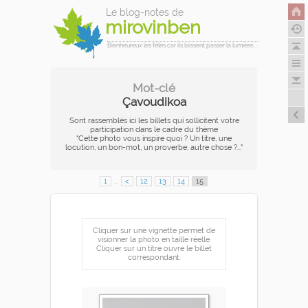
Le blog-notes de
mirovinben
Bienheureux les fêlés car ils laissent passer la lumière...
Mot-clé
Çavoudikoa
Sont rassemblés ici les billets qui sollicitent votre
participation dans le cadre du thème
"Cette photo vous inspire quoi ? Un titre, une
locution, un bon-mot, un proverbe, autre chose ?..."
1
...
<
12
13
14
15
Cliquer sur une vignette permet de
visionner la photo en taille réelle.
Cliquer sur un titre ouvre le billet
correspondant.