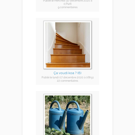
Publié
le mercredi 30 décembre 2020
à
07h26
9 commentaires
Ça voudi koa ? (6)
Publié
le lundi 07 décembre 2020
à 06h31
22 commentaires