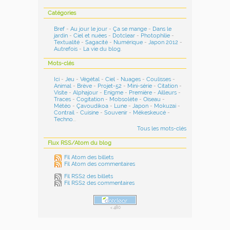
Catégories
Bref
-
Au jour le jour
-
Ça se mange
-
Dans le
jardin
-
Ciel et nuées
-
Dotclear
-
Photophilie
-
Textualité
-
Sagacité
-
Numérique
-
Japon 2012
-
Autrefois
-
La vie du blog
.
Mots-clés
Ici
-
Jeu
-
Végétal
-
Ciel
-
Nuages
-
Coulisses
-
Animal
-
Brève
-
Projet-52
-
Mini-série
-
Citation
-
Visite
-
Alphajour
-
Enigme
-
Première
-
Ailleurs
-
Traces
-
Cogitation
-
Mobsolète
-
Oiseau
-
Météo
-
Çavoudikoa
-
Lune
-
Japon
-
Mokuzai
-
Contrail
-
Cuisine
-
Souvenir
-
Mékeskeucé
-
Techno
...
Tous les mots-clés
Flux RSS/Atom du blog
Fil Atom des billets
Fil Atom des commentaires
Fil RSS2 des billets
Fil RSS2 des commentaires