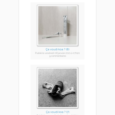
Ça voudi koa ? (8)
Publié
le vendredi 08 janvier 2021
à 07h20
9 commentaires
Ça voudi koa ? (7)