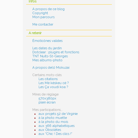
Infos
A propos de ce blog
Copyright
Mon parcours
Me contacter
A retenir
Émoticônes valides
Les dates du jardin
Dotclear : plugins et fonctions
TNT Nuits-St-Georges
Mes albums-photo
A propos de(s) Mokuzai
Certains mots-clés
Les citations
Les Mé késkeu cé ?
Les Ça voudi koa ?
Mires de réglage
570x380px
plein écran
Mes participations...
aux projets 52 de Virginie
à la photo muette
à la photo du mois
aux 366 alphabétiques
aux Obsolètes
aux "Chic ! Des clics !"