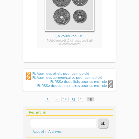
Ça voudi koa ? (1)
Publié
le mardi 16 juin 2020
à 08h26
10 commentaires
Fil Atom des billets pour ce mot-clé
Fil Atom des commentaires pour ce mot-clé
Fil RSS2 des billets pour ce mot-clé
Fil RSS2 des commentaires pour ce mot-clé
1
...
<
12
13
14
15
Recherche
Accueil
-
Archives