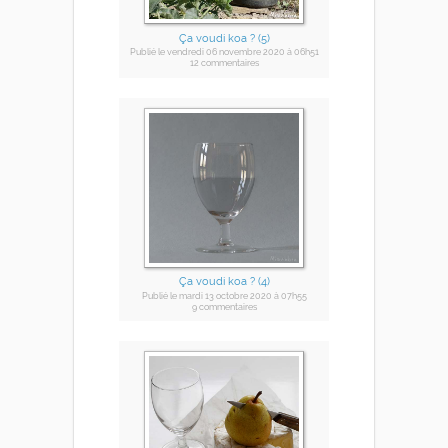
Ça voudi koa ? (5)
Publié
le vendredi 06 novembre 2020
à 06h51
12 commentaires
Ça voudi koa ? (4)
Publié
le mardi 13 octobre 2020
à 07h55
9 commentaires