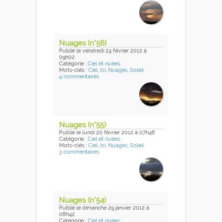
Nuages (n°56)
Publié
le vendredi 24 février 2012
à
09h02
Catégorie :
Ciel et nuées
Mots-clés :
Ciel
,
Ici
,
Nuages
,
Soleil
4 commentaires
Nuages (n°55)
Publié
le lundi 20 février 2012
à 07h46
Catégorie :
Ciel et nuées
Mots-clés :
Ciel
,
Ici
,
Nuages
,
Soleil
3 commentaires
Nuages (n°54)
Publié
le dimanche 29 janvier 2012
à
08h42
Catégorie :
Ciel et nuées