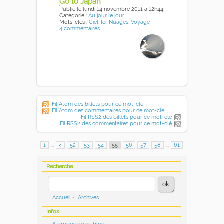
Go to Japan
Publié
le lundi 14 novembre 2011
à 12h44
Catégorie :
Au jour le jour
Mots-clés :
Ciel
,
Ici
,
Nuages
,
Voyage
4 commentaires
Fil Atom des billets pour ce mot-clé
Fil Atom des commentaires pour ce mot-clé
Fil RSS2 des billets pour ce mot-clé
Fil RSS2 des commentaires pour ce mot-clé
1
...
<
52
53
54
55
56
57
58
...
61
Recherche
Accueil
-
Archives
Infos