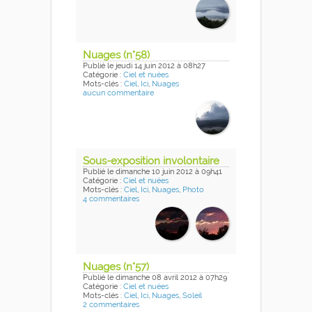
Nuages (n°58)
Publié
le jeudi 14 juin 2012
à 08h27
Catégorie :
Ciel et nuées
Mots-clés :
Ciel
,
Ici
,
Nuages
aucun commentaire
Sous-exposition involontaire
Publié
le dimanche 10 juin 2012
à 09h41
Catégorie :
Ciel et nuées
Mots-clés :
Ciel
,
Ici
,
Nuages
,
Photo
4 commentaires
Nuages (n°57)
Publié
le dimanche 08 avril 2012
à 07h29
Catégorie :
Ciel et nuées
Mots-clés :
Ciel
,
Ici
,
Nuages
,
Soleil
2 commentaires