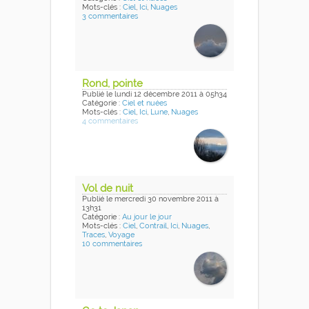
Mots-clés :
Ciel
,
Ici
,
Nuages
3 commentaires
Rond, pointe
Publié
le lundi 12 décembre 2011
à 05h34
Catégorie :
Ciel et nuées
Mots-clés :
Ciel
,
Ici
,
Lune
,
Nuages
4 commentaires
Vol de nuit
Publié
le mercredi 30 novembre 2011
à
13h31
Catégorie :
Au jour le jour
Mots-clés :
Ciel
,
Contrail
,
Ici
,
Nuages
,
Traces
,
Voyage
10 commentaires