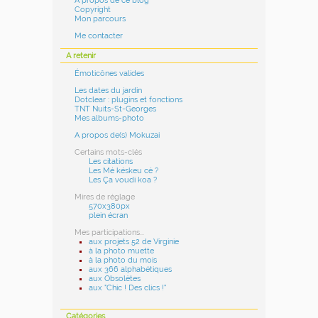
A propos de ce blog
Copyright
Mon parcours
Me contacter
A retenir
Émoticônes valides
Les dates du jardin
Dotclear : plugins et fonctions
TNT Nuits-St-Georges
Mes albums-photo
A propos de(s) Mokuzai
Certains mots-clés
Les citations
Les Mé késkeu cé ?
Les Ça voudi koa ?
Mires de réglage
570x380px
plein écran
Mes participations...
aux projets 52 de Virginie
à la photo muette
à la photo du mois
aux 366 alphabétiques
aux Obsolètes
aux "Chic ! Des clics !"
Catégories