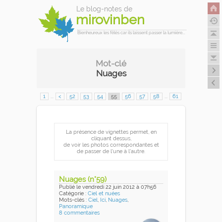
Le blog-notes de
mirovinben
Bienheureux les fêlés car ils laissent passer la lumière...
Mot-clé
Nuages
1
...
<
52
53
54
55
56
57
58
...
61
La présence de vignettes permet, en
cliquant dessus,
de voir les photos correspondantes et
de passer de l'une à l'autre.
Nuages (n°59)
Publié
le vendredi 22 juin 2012
à 07h56
Catégorie :
Ciel et nuées
Mots-clés :
Ciel
,
Ici
,
Nuages
,
Panoramique
8 commentaires