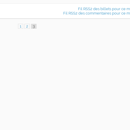
Fil RSS2 des billets pour ce 
Fil RSS2 des commentaires pour ce m
1
2
3