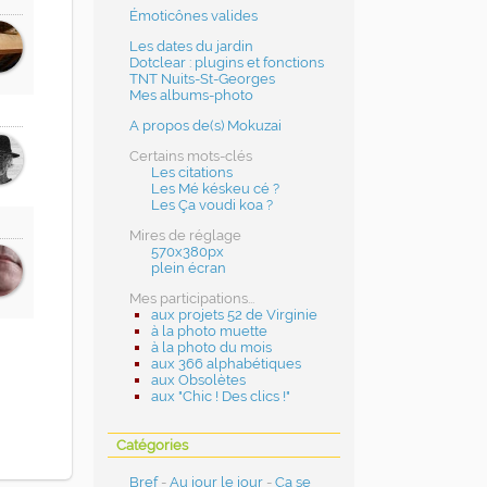
Émoticônes valides
Les dates du jardin
Dotclear : plugins et fonctions
TNT Nuits-St-Georges
Mes albums-photo
A propos de(s) Mokuzai
Certains mots-clés
Les citations
Les Mé késkeu cé ?
Les Ça voudi koa ?
Mires de réglage
570x380px
plein écran
Mes participations...
aux projets 52 de Virginie
à la photo muette
à la photo du mois
aux 366 alphabétiques
aux Obsolètes
aux "Chic ! Des clics !"
Catégories
Bref
-
Au jour le jour
-
Ça se