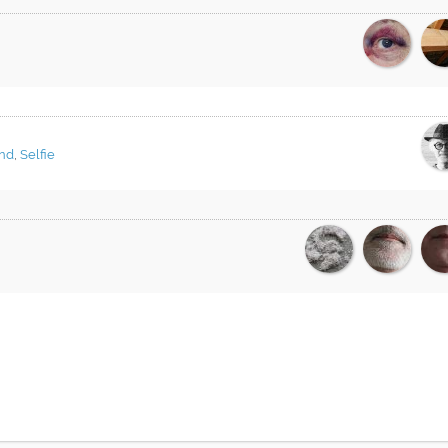
nd
,
Selfie