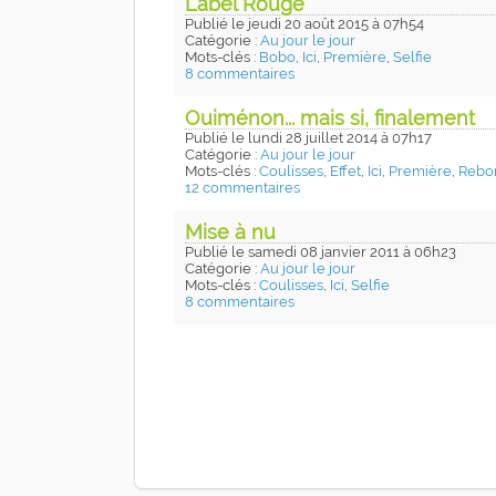
Label Rouge
Publié
le jeudi 20 août 2015
à 07h54
Catégorie :
Au jour le jour
Mots-clés :
Bobo
,
Ici
,
Première
,
Selfie
8 commentaires
Ouiménon... mais si, finalement
Publié
le lundi 28 juillet 2014
à 07h17
Catégorie :
Au jour le jour
Mots-clés :
Coulisses
,
Effet
,
Ici
,
Première
,
Rebo
12 commentaires
Mise à nu
Publié
le samedi 08 janvier 2011
à 06h23
Catégorie :
Au jour le jour
Mots-clés :
Coulisses
,
Ici
,
Selfie
8 commentaires