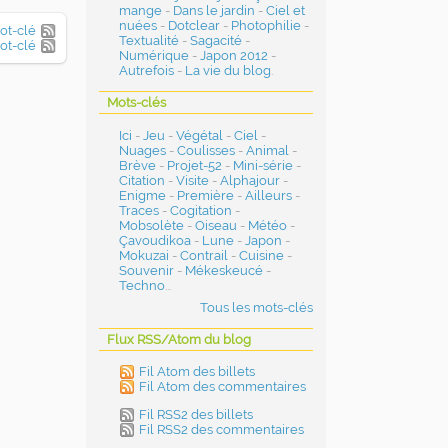
mange
-
Dans le jardin
-
Ciel et
nuées
-
Dotclear
-
Photophilie
-
mot-clé
Textualité
-
Sagacité
-
ot-clé
Numérique
-
Japon 2012
-
Autrefois
-
La vie du blog
.
Mots-clés
Ici
-
Jeu
-
Végétal
-
Ciel
-
Nuages
-
Coulisses
-
Animal
-
Brève
-
Projet-52
-
Mini-série
-
Citation
-
Visite
-
Alphajour
-
Enigme
-
Première
-
Ailleurs
-
Traces
-
Cogitation
-
Mobsolète
-
Oiseau
-
Météo
-
Çavoudikoa
-
Lune
-
Japon
-
Mokuzai
-
Contrail
-
Cuisine
-
Souvenir
-
Mékeskeucé
-
Techno
...
Tous les mots-clés
Flux RSS/Atom du blog
Fil Atom des billets
Fil Atom des commentaires
Fil RSS2 des billets
Fil RSS2 des commentaires