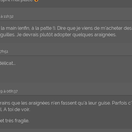
9 à 11h32
à la main (enfin, à la patte !). Dire que je viens de m'acheter de
iguilles. Je devrais plutôt adopter quelques araignées.
17h51
licat...
019 à 06h37
 crains que les araignées n'en fassent qu'à leur guise. Parfois 
. A toi de voir.
 et très fragile.