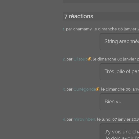
7 réactions
1
. par chamamy, le dimanche 06 janvier 
String arachnéen.
2
. par
Gilsoub
, le dimanche 06 janvier 
Très jolie et
3
. par
Cunégonde
, le dimanche 06 jan
Bien vu.
4
. par
mirovinben
, le lundi 07 janvier 20
J'y vois une ch
Je dois avoir l