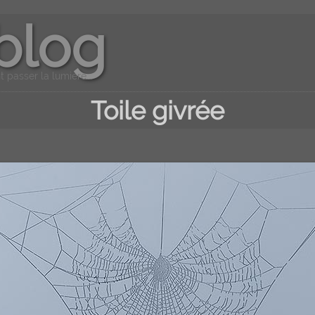
blog
t passer la lumière...
Toile givrée