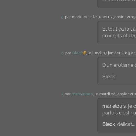
5
. par marielouis, le lundi 07 janvier 201
Et tout ça fait 
crochets et d'a
6
. par
Bleck
, le lundi 07 janvier 2019 à 
D'un érotisme dé
Bleck
7
. par
mirovinben
, le mardi 08 janvier 2
marielouis
, je
parfois c'est nul
Bleck
, délicat...