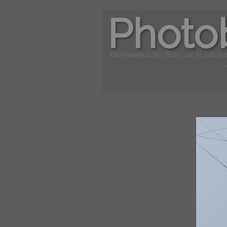
Photo
Bienheureux les fêlés car ils laissen