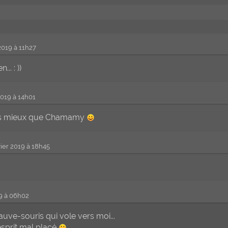
2019 à 11h27
.. : ))
2019 à 14h01
 pas mieux que Chamamy
vier 2019 à 18h45
19 à 06h02
auve-souris qui vole vers moi...
'esprit mal placé