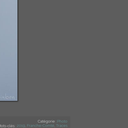
Catégorie :
Photo
ots-clés :
2019
,
Franche-Comté
,
Traces