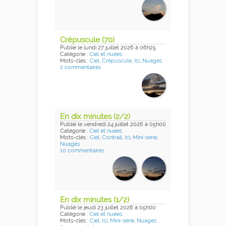
Crépuscule (70)
Publié
le lundi 27 juillet 2026
à 06h25
Catégorie :
Ciel et nuées
Mots-clés :
Ciel
,
Crépuscule
,
Ici
,
Nuages
2 commentaires
En dix minutes (2/2)
Publié
le vendredi 24 juillet 2026
à 05h00
Catégorie :
Ciel et nuées
Mots-clés :
Ciel
,
Contrail
,
Ici
,
Mini-série
,
Nuages
10 commentaires
En dix minutes (1/2)
Publié
le jeudi 23 juillet 2026
à 05h00
Catégorie :
Ciel et nuées
Mots-clés :
Ciel
,
Ici
,
Mini-série
,
Nuages