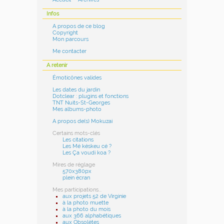
Infos
A propos de ce blog
Copyright
Mon parcours
Me contacter
A retenir
Émoticônes valides
Les dates du jardin
Dotclear : plugins et fonctions
TNT Nuits-St-Georges
Mes albums-photo
A propos de(s) Mokuzai
Certains mots-clés
Les citations
Les Mé késkeu cé ?
Les Ça voudi koa ?
Mires de réglage
570x380px
plein écran
Mes participations...
aux projets 52 de Virginie
à la photo muette
à la photo du mois
aux 366 alphabétiques
aux Obsolètes