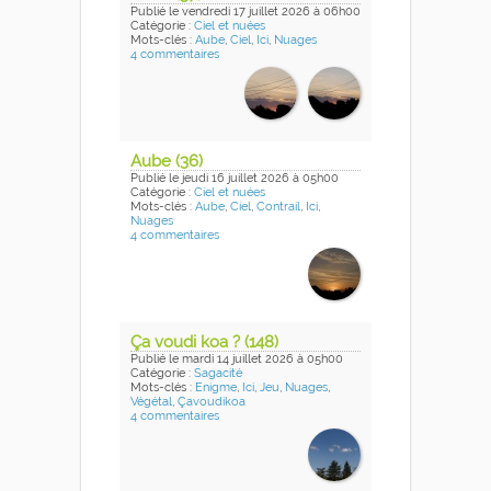
Publié
le vendredi 17 juillet 2026
à 06h00
Catégorie :
Ciel et nuées
Mots-clés :
Aube
,
Ciel
,
Ici
,
Nuages
4 commentaires
Aube (36)
Publié
le jeudi 16 juillet 2026
à 05h00
Catégorie :
Ciel et nuées
Mots-clés :
Aube
,
Ciel
,
Contrail
,
Ici
,
Nuages
4 commentaires
Ça voudi koa ? (148)
Publié
le mardi 14 juillet 2026
à 05h00
Catégorie :
Sagacité
Mots-clés :
Enigme
,
Ici
,
Jeu
,
Nuages
,
Végétal
,
Çavoudikoa
4 commentaires