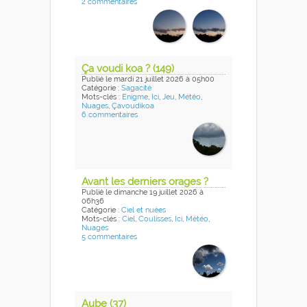
2 commentaires
Ça voudi koa ? (149)
Publié
le mardi 21 juillet 2026
à 05h00
Catégorie :
Sagacité
Mots-clés :
Enigme
,
Ici
,
Jeu
,
Météo
,
Nuages
,
Çavoudikoa
6 commentaires
Avant les derniers orages ?
Publié
le dimanche 19 juillet 2026
à
06h36
Catégorie :
Ciel et nuées
Mots-clés :
Ciel
,
Coulisses
,
Ici
,
Météo
,
Nuages
5 commentaires
Aube (37)