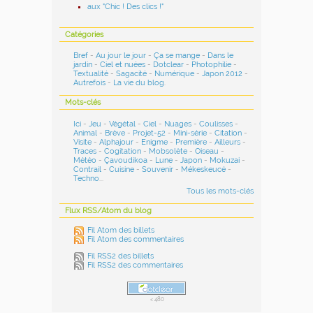
aux "Chic ! Des clics !"
Catégories
Bref
-
Au jour le jour
-
Ça se mange
-
Dans le
jardin
-
Ciel et nuées
-
Dotclear
-
Photophilie
-
Textualité
-
Sagacité
-
Numérique
-
Japon 2012
-
Autrefois
-
La vie du blog
.
Mots-clés
Ici
-
Jeu
-
Végétal
-
Ciel
-
Nuages
-
Coulisses
-
Animal
-
Brève
-
Projet-52
-
Mini-série
-
Citation
-
Visite
-
Alphajour
-
Enigme
-
Première
-
Ailleurs
-
Traces
-
Cogitation
-
Mobsolète
-
Oiseau
-
Météo
-
Çavoudikoa
-
Lune
-
Japon
-
Mokuzai
-
Contrail
-
Cuisine
-
Souvenir
-
Mékeskeucé
-
Techno
...
Tous les mots-clés
Flux RSS/Atom du blog
Fil Atom des billets
Fil Atom des commentaires
Fil RSS2 des billets
Fil RSS2 des commentaires