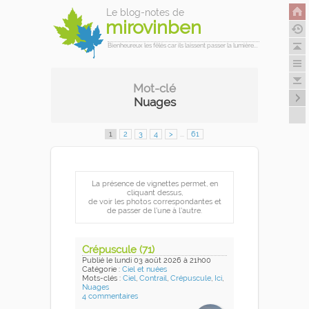
Le blog-notes de
mirovinben
Bienheureux les fêlés car ils laissent passer la lumière...
Mot-clé
Nuages
1
2
3
4
>
...
61
La présence de vignettes permet, en
cliquant dessus,
de voir les photos correspondantes et
de passer de l'une à l'autre.
Crépuscule (71)
Publié
le lundi 03 août 2026
à 21h00
Catégorie :
Ciel et nuées
Mots-clés :
Ciel
,
Contrail
,
Crépuscule
,
Ici
,
Nuages
4 commentaires