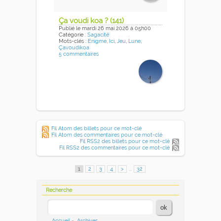
Ça voudi koa ? (141)
Publié
le mardi 26 mai 2026
à 05h00
Catégorie :
Sagacité
Mots-clés :
Enigme
,
Ici
,
Jeu
,
Lune
,
Çavoudikoa
5 commentaires
Fil Atom des billets pour ce mot-clé
Fil Atom des commentaires pour ce mot-clé
Fil RSS2 des billets pour ce mot-clé
Fil RSS2 des commentaires pour ce mot-clé
1
2
3
4
>
...
32
Recherche
Accueil
-
Archives