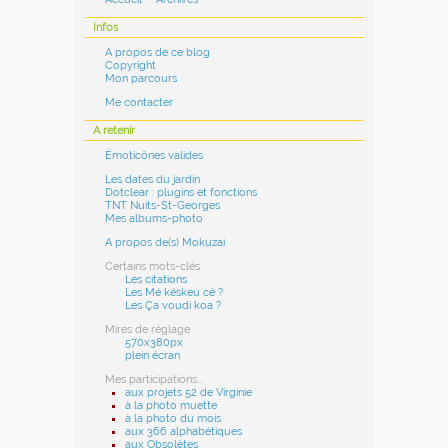
Infos
A propos de ce blog
Copyright
Mon parcours
Me contacter
A retenir
Émoticônes valides
Les dates du jardin
Dotclear : plugins et fonctions
TNT Nuits-St-Georges
Mes albums-photo
A propos de(s) Mokuzai
Certains mots-clés
Les citations
Les Mé késkeu cé ?
Les Ça voudi koa ?
Mires de réglage
570x380px
plein écran
Mes participations...
aux projets 52 de Virginie
à la photo muette
à la photo du mois
aux 366 alphabétiques
aux Obsolètes