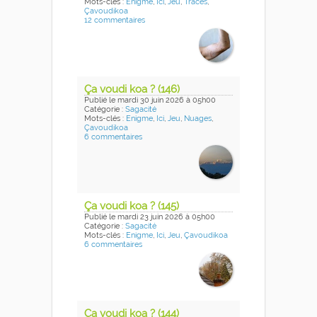
Mots-clés :
Enigme
,
Ici
,
Jeu
,
Traces
,
Çavoudikoa
12 commentaires
Ça voudi koa ? (146)
Publié
le mardi 30 juin 2026
à 05h00
Catégorie :
Sagacité
Mots-clés :
Enigme
,
Ici
,
Jeu
,
Nuages
,
Çavoudikoa
6 commentaires
Ça voudi koa ? (145)
Publié
le mardi 23 juin 2026
à 05h00
Catégorie :
Sagacité
Mots-clés :
Enigme
,
Ici
,
Jeu
,
Çavoudikoa
6 commentaires
Ça voudi koa ? (144)