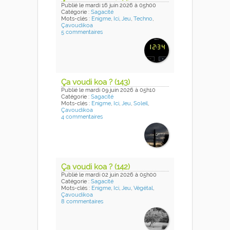
Publié
le mardi 16 juin 2026
à 05h00
Catégorie :
Sagacité
Mots-clés :
Enigme
,
Ici
,
Jeu
,
Techno
,
Çavoudikoa
5 commentaires
Ça voudi koa ? (143)
Publié
le mardi 09 juin 2026
à 05h10
Catégorie :
Sagacité
Mots-clés :
Enigme
,
Ici
,
Jeu
,
Soleil
,
Çavoudikoa
4 commentaires
Ça voudi koa ? (142)
Publié
le mardi 02 juin 2026
à 05h00
Catégorie :
Sagacité
Mots-clés :
Enigme
,
Ici
,
Jeu
,
Végétal
,
Çavoudikoa
8 commentaires