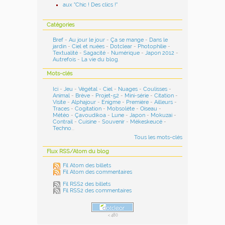
aux "Chic ! Des clics !"
Catégories
Bref
-
Au jour le jour
-
Ça se mange
-
Dans le
jardin
-
Ciel et nuées
-
Dotclear
-
Photophilie
-
Textualité
-
Sagacité
-
Numérique
-
Japon 2012
-
Autrefois
-
La vie du blog
.
Mots-clés
Ici
-
Jeu
-
Végétal
-
Ciel
-
Nuages
-
Coulisses
-
Animal
-
Brève
-
Projet-52
-
Mini-série
-
Citation
-
Visite
-
Alphajour
-
Enigme
-
Première
-
Ailleurs
-
Traces
-
Cogitation
-
Mobsolète
-
Oiseau
-
Météo
-
Çavoudikoa
-
Lune
-
Japon
-
Mokuzai
-
Contrail
-
Cuisine
-
Souvenir
-
Mékeskeucé
-
Techno
...
Tous les mots-clés
Flux RSS/Atom du blog
Fil Atom des billets
Fil Atom des commentaires
Fil RSS2 des billets
Fil RSS2 des commentaires