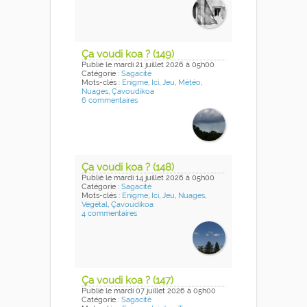
Ça voudi koa ? (149)
Publié
le mardi 21 juillet 2026
à 05h00
Catégorie :
Sagacité
Mots-clés :
Enigme
,
Ici
,
Jeu
,
Météo
,
Nuages
,
Çavoudikoa
6 commentaires
Ça voudi koa ? (148)
Publié
le mardi 14 juillet 2026
à 05h00
Catégorie :
Sagacité
Mots-clés :
Enigme
,
Ici
,
Jeu
,
Nuages
,
Végétal
,
Çavoudikoa
4 commentaires
Ça voudi koa ? (147)
Publié
le mardi 07 juillet 2026
à 05h00
Catégorie :
Sagacité