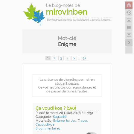
Le blog-notes de
mirovinben
Bienheureux les fêlés car ils laissent passer la lumière...
Mot-clé
Enigme
1
2
3
4
>
...
32
La présence de vignettes permet, en
cliquant dessus,
de voir les photos correspondantes et
de passer de l'une à l'autre.
Ça voudi koa ? (150)
Publié
le mardi 28 juillet 2026
à 04h51
Catégorie :
Sagacité
Mots-clés :
Enigme
,
Ici
,
Jeu
,
Traces
,
Çavoudikoa
8 commentaires