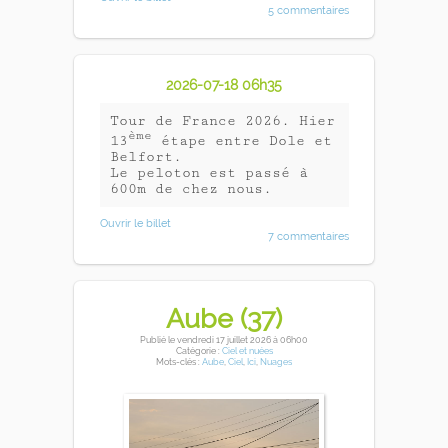
5 commentaires
2026-07-18 06h35
Tour de France 2026. Hier
ème
13
étape entre Dole et
Belfort.
Le peloton est passé à
600m de chez nous.
Ouvrir le billet
7 commentaires
Aube (37)
Publié
le vendredi 17 juillet 2026
à 06h00
Catégorie :
Ciel et nuées
Mots-clés :
Aube
,
Ciel
,
Ici
,
Nuages