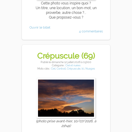
Cette photo vous inspire quoi ?
Un titre, une locution, un bon-mot, un
proverbe, autre chose ?...
Que proposez-vous ?
Ouvrir le billet
4 commentaires
Crépuscule (69)
Publié
le dimanche 12 juillet 2026
à 05h00
Catégorie :
Ciel et nuées
Mots-clés :
Ciel
,
Contrail
,
Crépuscule
,
Ici
,
Nuages
(photo prise avant-hier, 10/07/2026, à
21h41)