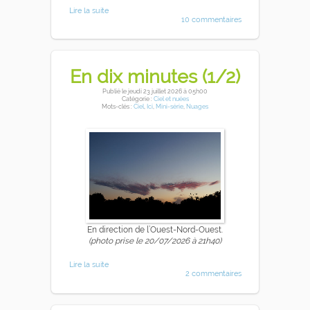
Lire la suite
10 commentaires
En dix minutes (1/2)
Publié
le jeudi 23 juillet 2026
à 05h00
Catégorie :
Ciel et nuées
Mots-clés :
Ciel
,
Ici
,
Mini-série
,
Nuages
En direction de l’Ouest-Nord-Ouest.
(photo prise le 20/07/2026 à 21h40)
Lire la suite
2 commentaires