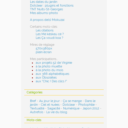
Les dates du jardin
Dotclear : plugins et fonctions
TNT Nuits-St-Georges
Mes albums-photo
A propos de(s) Mokuzai
Certains mots-clés
Les citations
Les Mé késkeu cé ?
Les Ça voudi koa ?
Mires de réglage
570x380px
plein écran
Mes participations...
aux projets 52 de Virginie
à la photo muette
à la photo du mois
aux 366 alphabétiques
aux Obsolètes
aux "Chic ! Des clics !"
Catégories
Bref
-
Au jour le jour
-
Ça se mange
-
Dans le
jardin
-
Ciel et nuées
-
Dotclear
-
Photophilie
-
Textualité
-
Sagacité
-
Numérique
-
Japon 2012
-
Autrefois
-
La vie du blog
.
Mots-clés