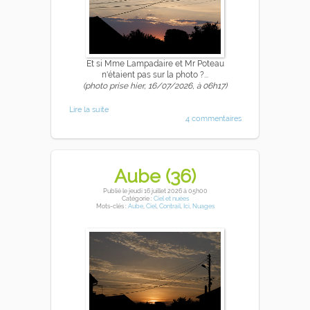
Et si Mme Lampadaire et Mr Poteau
n'étaient pas sur la photo ?...
(photo prise hier, 16/07/2026, à 06h17)
Lire la suite
4 commentaires
Aube (36)
Publié
le jeudi 16 juillet 2026
à 05h00
Catégorie :
Ciel et nuées
Mots-clés :
Aube
,
Ciel
,
Contrail
,
Ici
,
Nuages