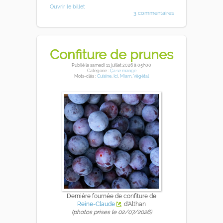
Ouvrir le billet
3 commentaires
Confiture de prunes
Publié
le samedi 11 juillet 2026
à 05h00
Catégorie :
Ça se mange
Mots-clés :
Cuisine
,
Ici
,
Miam
,
Végétal
Dernière fournée de confiture de
Reine-Claude
d'Althan
(photos prises le 02/07/2026)