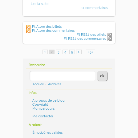
Lire la suite
11 commentaires
Fil Atom des billets
Fil Atom des commentaires
Fil RSS2 des billets
Fil RSS2 des commentaires
1
2
3
4
5
>
...
457
Recherche
Accueil
-
Archives
Infos
A propos de ce blog
Copyright
Mon parcours
Me contacter
A retenir
Émoticônes valides