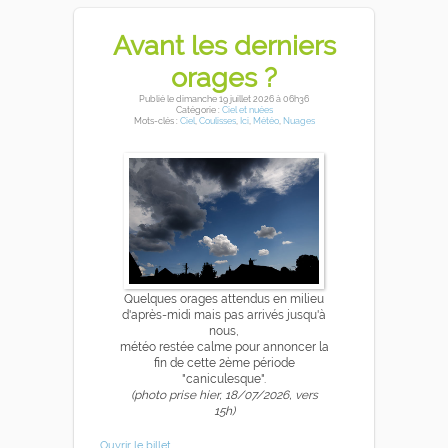
Avant les derniers
orages ?
Publié
le dimanche 19 juillet 2026
à 06h36
Catégorie :
Ciel et nuées
Mots-clés :
Ciel
,
Coulisses
,
Ici
,
Météo
,
Nuages
Quelques orages attendus en milieu
d'après-midi mais pas arrivés jusqu'à
nous,
météo restée calme pour annoncer la
fin de cette 2ème période
"caniculesque".
(photo prise hier, 18/07/2026, vers
15h)
Ouvrir le billet