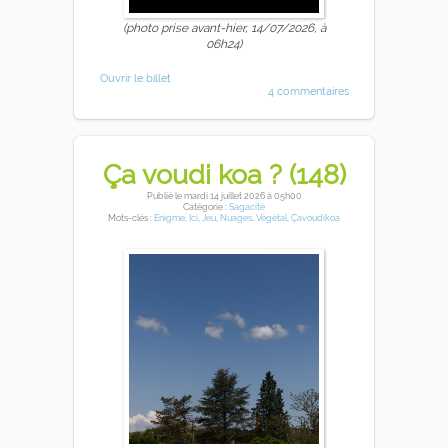
(photo prise avant-hier, 14/07/2026, à
06h24)
Ouvrir le billet
4 commentaires
Ça voudi koa ? (148)
Publié
le mardi 14 juillet 2026
à 05h00
Catégorie :
Sagacité
Mots-clés :
Enigme
,
Ici
,
Jeu
,
Nuages
,
Végétal
,
Çavoudikoa