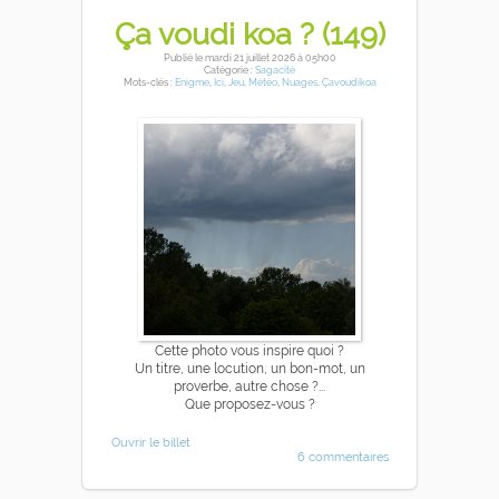
Ça voudi koa ? (149)
Publié
le mardi 21 juillet 2026
à 05h00
Catégorie :
Sagacité
Mots-clés :
Enigme
,
Ici
,
Jeu
,
Météo
,
Nuages
,
Çavoudikoa
Cette photo vous inspire quoi ?
Un titre, une locution, un bon-mot, un
proverbe, autre chose ?...
Que proposez-vous ?
Ouvrir le billet
6 commentaires