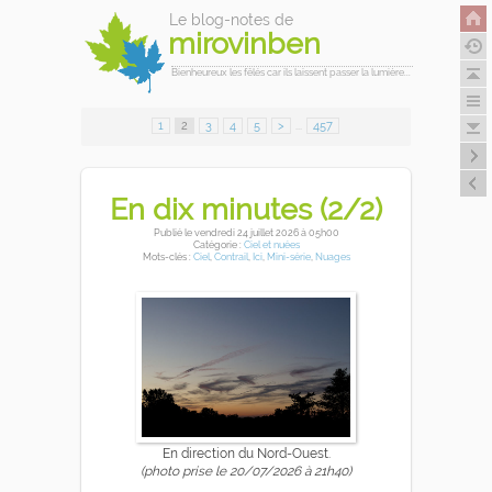
Le blog-notes de
mirovinben
Bienheureux les fêlés car ils laissent passer la lumière...
1
2
3
4
5
>
...
457
En dix minutes (2/2)
Publié
le vendredi 24 juillet 2026
à 05h00
Catégorie :
Ciel et nuées
Mots-clés :
Ciel
,
Contrail
,
Ici
,
Mini-série
,
Nuages
En direction du Nord-Ouest.
(photo prise le 20/07/2026 à 21h40)