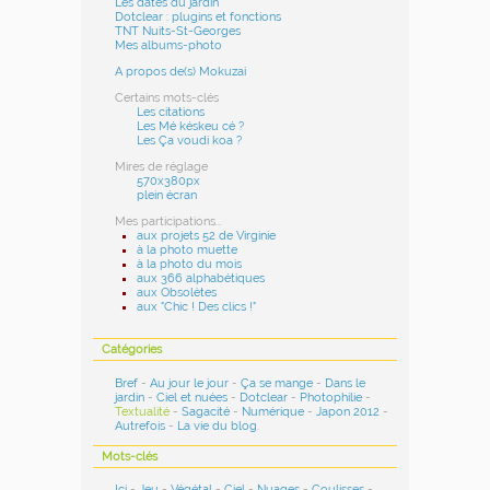
Les dates du jardin
Dotclear : plugins et fonctions
TNT Nuits-St-Georges
Mes albums-photo
A propos de(s) Mokuzai
Certains mots-clés
Les citations
Les Mé késkeu cé ?
Les Ça voudi koa ?
Mires de réglage
570x380px
plein écran
Mes participations...
aux projets 52 de Virginie
à la photo muette
à la photo du mois
aux 366 alphabétiques
aux Obsolètes
aux "Chic ! Des clics !"
Catégories
Bref
-
Au jour le jour
-
Ça se mange
-
Dans le
jardin
-
Ciel et nuées
-
Dotclear
-
Photophilie
-
Textualité
-
Sagacité
-
Numérique
-
Japon 2012
-
Autrefois
-
La vie du blog
.
Mots-clés
Ici
-
Jeu
-
Végétal
-
Ciel
-
Nuages
-
Coulisses
-