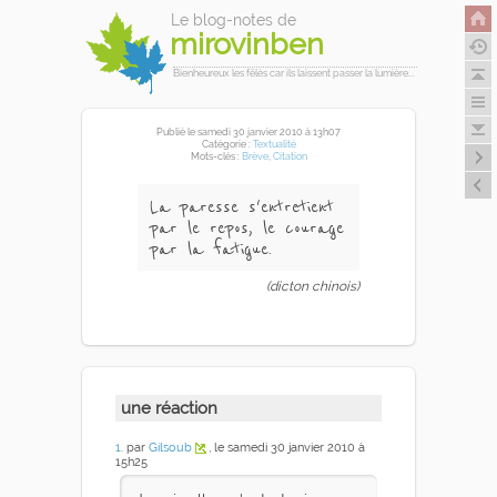
Le blog-notes de
mirovinben
Bienheureux les fêlés car ils laissent passer la lumière...
Publié
le samedi 30 janvier 2010
à 13h07
Catégorie :
Textualité
Mots-clés :
Brève
,
Citation
La paresse s'entretient
par le repos, le courage
par la fatigue.
(dicton chinois)
une réaction
1
. par
Gilsoub
, le samedi 30 janvier 2010 à
15h25