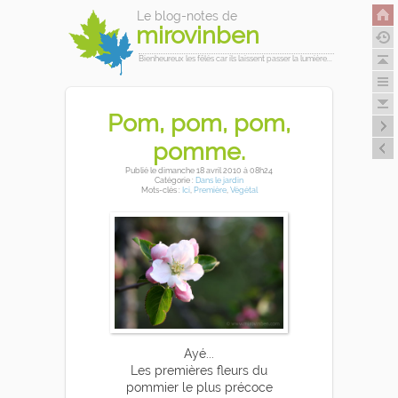
Le blog-notes de
mirovinben
Bienheureux les fêlés car ils laissent passer la lumière...
Pom, pom, pom,
pomme.
Publié
le dimanche 18 avril 2010
à 08h24
Catégorie :
Dans le jardin
Mots-clés :
Ici
,
Première
,
Végétal
Ayé...
Les premières fleurs du
pommier le plus précoce