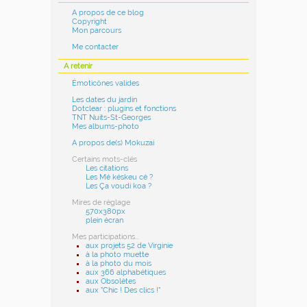
A propos de ce blog
Copyright
Mon parcours
Me contacter
A retenir
Émoticônes valides
Les dates du jardin
Dotclear : plugins et fonctions
TNT Nuits-St-Georges
Mes albums-photo
A propos de(s) Mokuzai
Certains mots-clés
Les citations
Les Mé késkeu cé ?
Les Ça voudi koa ?
Mires de réglage
570x380px
plein écran
Mes participations...
aux projets 52 de Virginie
à la photo muette
à la photo du mois
aux 366 alphabétiques
aux Obsolètes
aux "Chic ! Des clics !"