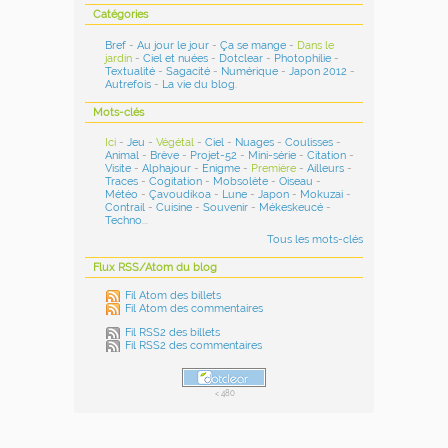
Catégories
Bref
-
Au jour le jour
-
Ça se mange
-
Dans le
jardin
-
Ciel et nuées
-
Dotclear
-
Photophilie
-
Textualité
-
Sagacité
-
Numérique
-
Japon 2012
-
Autrefois
-
La vie du blog
.
Mots-clés
Ici
-
Jeu
-
Végétal
-
Ciel
-
Nuages
-
Coulisses
-
Animal
-
Brève
-
Projet-52
-
Mini-série
-
Citation
-
Visite
-
Alphajour
-
Enigme
-
Première
-
Ailleurs
-
Traces
-
Cogitation
-
Mobsolète
-
Oiseau
-
Météo
-
Çavoudikoa
-
Lune
-
Japon
-
Mokuzai
-
Contrail
-
Cuisine
-
Souvenir
-
Mékeskeucé
-
Techno
...
Tous les mots-clés
Flux RSS/Atom du blog
Fil Atom des billets
Fil Atom des commentaires
Fil RSS2 des billets
Fil RSS2 des commentaires