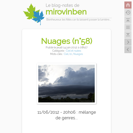
Le blog-notes de
mirovinben
Bienheureux les fêlés car ils laissent passer la lumière...
Nuages (n°58)
Publié
le jeudi 14 juin 2012
à 08h27
Catégorie :
Ciel et nuées
Mots-clés :
Ciel
,
Ici
,
Nuages
11/06/2012 - 20h06 : mélange
de genres...