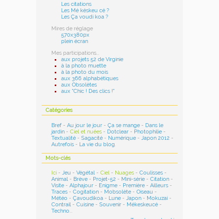
Les citations
Les Mé késkeu cé ?
Les Ça voudi koa ?
Mires de réglage
570x380px
plein écran
Mes participations...
aux projets 52 de Virginie
à la photo muette
à la photo du mois
aux 366 alphabétiques
aux Obsolètes
aux "Chic ! Des clics !"
Catégories
Bref
-
Au jour le jour
-
Ça se mange
-
Dans le
jardin
-
Ciel et nuées
-
Dotclear
-
Photophilie
-
Textualité
-
Sagacité
-
Numérique
-
Japon 2012
-
Autrefois
-
La vie du blog
.
Mots-clés
Ici
-
Jeu
-
Végétal
-
Ciel
-
Nuages
-
Coulisses
-
Animal
-
Brève
-
Projet-52
-
Mini-série
-
Citation
-
Visite
-
Alphajour
-
Enigme
-
Première
-
Ailleurs
-
Traces
-
Cogitation
-
Mobsolète
-
Oiseau
-
Météo
-
Çavoudikoa
-
Lune
-
Japon
-
Mokuzai
-
Contrail
-
Cuisine
-
Souvenir
-
Mékeskeucé
-
Techno
...