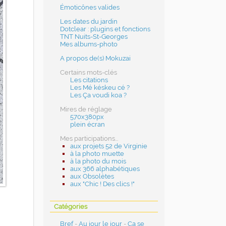
Émoticônes valides
Les dates du jardin
Dotclear : plugins et fonctions
TNT Nuits-St-Georges
Mes albums-photo
A propos de(s) Mokuzai
Certains mots-clés
Les citations
Les Mé késkeu cé ?
Les Ça voudi koa ?
Mires de réglage
570x380px
plein écran
Mes participations...
aux projets 52 de Virginie
à la photo muette
à la photo du mois
aux 366 alphabétiques
aux Obsolètes
aux "Chic ! Des clics !"
Catégories
Bref
-
Au jour le jour
-
Ça se