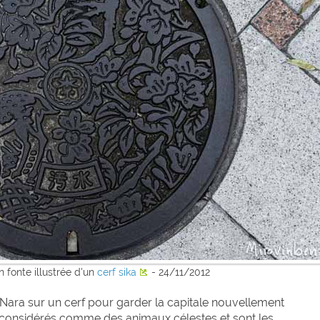
 fonte illustrée d'un
cerf sika
- 24/11/2012
à Nara sur un cerf pour garder la capitale nouvellement
nt considérés comme des animaux célestes et sont les