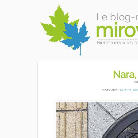
Le blog-
miro
Bienheureux les fêl
Nara,
Pu
Mots-clés :
Ailleurs
,
Ani