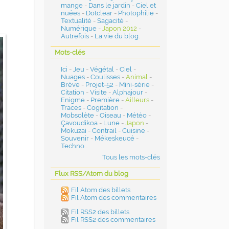
mange
-
Dans le jardin
-
Ciel et
nuées
-
Dotclear
-
Photophilie
-
Textualité
-
Sagacité
-
Numérique
-
Japon 2012
-
Autrefois
-
La vie du blog
.
Mots-clés
Ici
-
Jeu
-
Végétal
-
Ciel
-
Nuages
-
Coulisses
-
Animal
-
Brève
-
Projet-52
-
Mini-série
-
Citation
-
Visite
-
Alphajour
-
Enigme
-
Première
-
Ailleurs
-
Traces
-
Cogitation
-
Mobsolète
-
Oiseau
-
Météo
-
Çavoudikoa
-
Lune
-
Japon
-
Mokuzai
-
Contrail
-
Cuisine
-
Souvenir
-
Mékeskeucé
-
Techno
...
Tous les mots-clés
Flux RSS/Atom du blog
Fil Atom des billets
Fil Atom des commentaires
Fil RSS2 des billets
Fil RSS2 des commentaires