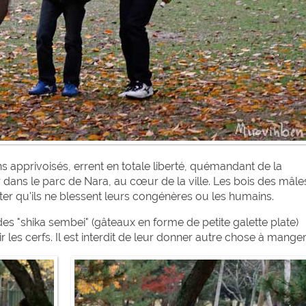
 apprivoisés, errent en totale liberté, quémandant de la
er dans le parc de Nara, au cœur de la ville. Les bois des mâle
r qu'ils ne blessent leurs congénères ou les humains.
 "shika sembei" (gâteaux en forme de petite galette plate)
ir les cerfs. Il est interdit de leur donner autre chose à manger