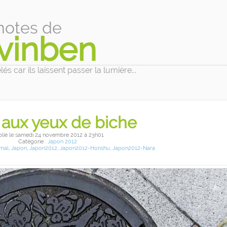
notes de
vinben
és car ils laissent passer la lumière...
 aux yeux de biche
blié
le samedi 24 novembre 2012
à 23h01
Catégorie :
Japon 2012
mal
,
Japon
,
Japon2012
,
Japon2012-Honshu
,
Japon2012-Nara