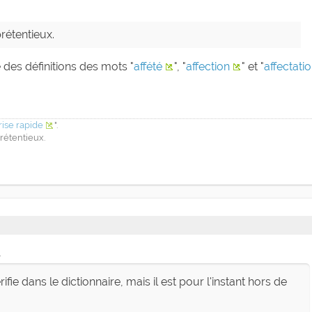
prétentieux.
e des définitions des mots "
affété
", "
affection
" et "
affectati
rise rapide
".
prétentieux.
4
rifie dans le dictionnaire, mais il est pour l'instant hors de