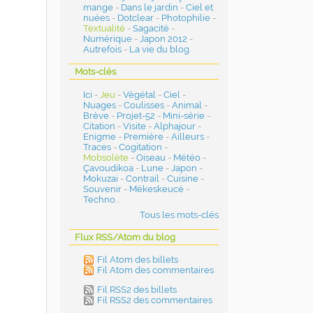
mange
-
Dans le jardin
-
Ciel et
nuées
-
Dotclear
-
Photophilie
-
Textualité
-
Sagacité
-
Numérique
-
Japon 2012
-
Autrefois
-
La vie du blog
.
Mots-clés
Ici
-
Jeu
-
Végétal
-
Ciel
-
Nuages
-
Coulisses
-
Animal
-
Brève
-
Projet-52
-
Mini-série
-
Citation
-
Visite
-
Alphajour
-
Enigme
-
Première
-
Ailleurs
-
Traces
-
Cogitation
-
Mobsolète
-
Oiseau
-
Météo
-
Çavoudikoa
-
Lune
-
Japon
-
Mokuzai
-
Contrail
-
Cuisine
-
Souvenir
-
Mékeskeucé
-
Techno
...
Tous les mots-clés
Flux RSS/Atom du blog
Fil Atom des billets
Fil Atom des commentaires
Fil RSS2 des billets
Fil RSS2 des commentaires