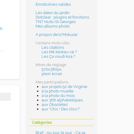
Émoticônes valides
Les dates du jardin
Dotclear : plugins et fonctions
TNT Nuits-St-Georges
Mes albums-photo
on
A propos de(s) Mokuzai
Certains mots-clés
Les citations
Les Mé késkeu cé ?
Les Ça voudi koa ?
Mires de réglage
570x380px
plein écran
Mes participations...
aux projets 52 de Virginie
à la photo muette
à la photo du mois
aux 366 alphabétiques
aux Obsolètes
aux "Chic ! Des clics !"
Catégories
Bref
-
Au jour le jour
-
Ça se