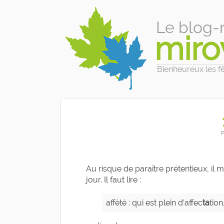
Le blog-
miro
Bienheureux les fêl
P
Au risque de paraître prétentieux, il m
jour. Il faut lire :
affété : qui est plein d’affec
ta
tion