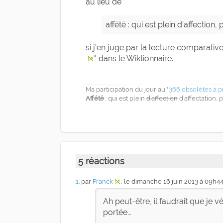
au lieu de
affété : qui est plein d’affection, 
si j'en juge par la lecture comparativ
" dans le Wiktionnaire.
Ma participation du jour au "
366 obsolètes à p
Affété
: qui est plein
d’affection
d’affectation, 
5 réactions
1
. par
Franck
, le dimanche 16 juin 2013 à 09h4
Ah peut-être, il faudrait que je vé
portée…