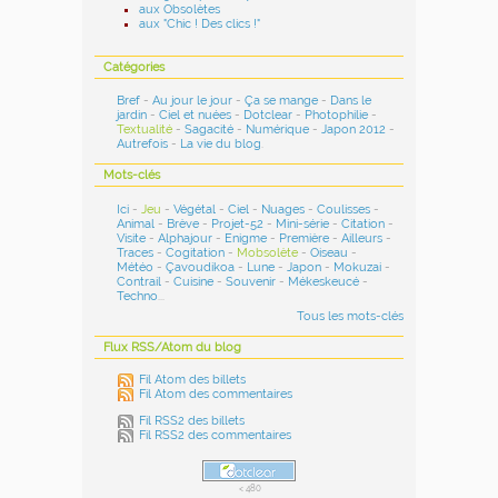
aux Obsolètes
aux "Chic ! Des clics !"
Catégories
Bref
-
Au jour le jour
-
Ça se mange
-
Dans le
jardin
-
Ciel et nuées
-
Dotclear
-
Photophilie
-
Textualité
-
Sagacité
-
Numérique
-
Japon 2012
-
Autrefois
-
La vie du blog
.
Mots-clés
Ici
-
Jeu
-
Végétal
-
Ciel
-
Nuages
-
Coulisses
-
Animal
-
Brève
-
Projet-52
-
Mini-série
-
Citation
-
Visite
-
Alphajour
-
Enigme
-
Première
-
Ailleurs
-
Traces
-
Cogitation
-
Mobsolète
-
Oiseau
-
Météo
-
Çavoudikoa
-
Lune
-
Japon
-
Mokuzai
-
Contrail
-
Cuisine
-
Souvenir
-
Mékeskeucé
-
Techno
...
Tous les mots-clés
Flux RSS/Atom du blog
Fil Atom des billets
Fil Atom des commentaires
Fil RSS2 des billets
Fil RSS2 des commentaires