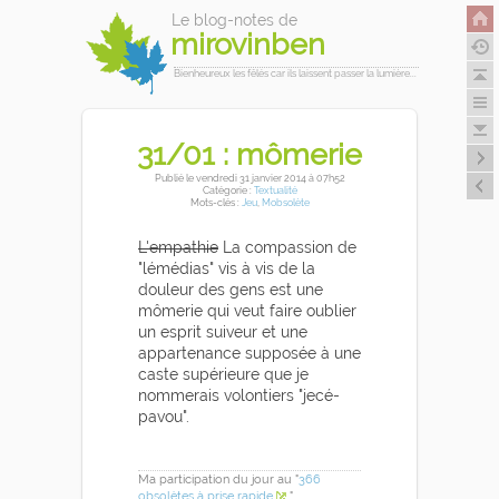
Le blog-notes de
mirovinben
Bienheureux les fêlés car ils laissent passer la lumière...
31/01 : mômerie
Publié
le vendredi 31 janvier 2014
à 07h52
Catégorie :
Textualité
Mots-clés :
Jeu
,
Mobsolète
L'empathie
La compassion de
"lémédias" vis à vis de la
douleur des gens est une
mômerie qui veut faire oublier
un esprit suiveur et une
appartenance supposée à une
caste supérieure que je
nommerais volontiers "jecé-
pavou".
Ma participation du jour au "
366
obsolètes à prise rapide
".