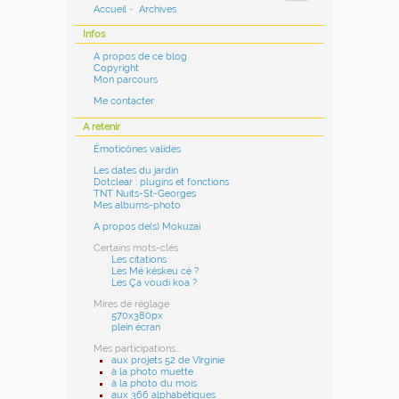
Accueil
-
Archives
Infos
A propos de ce blog
Copyright
Mon parcours
Me contacter
A retenir
Émoticônes valides
Les dates du jardin
Dotclear : plugins et fonctions
TNT Nuits-St-Georges
Mes albums-photo
A propos de(s) Mokuzai
Certains mots-clés
Les citations
Les Mé késkeu cé ?
Les Ça voudi koa ?
Mires de réglage
570x380px
plein écran
Mes participations...
aux projets 52 de Virginie
à la photo muette
à la photo du mois
aux 366 alphabétiques