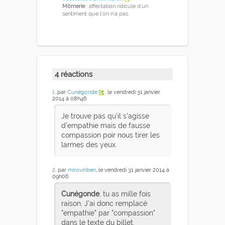
Mômerie
: affectation ridicule d’un
sentiment que l’on n’a pas.
4 réactions
1
. par
Cunégonde
, le vendredi 31 janvier
2014 à 08h46
Je trouve pas qu'il s'agisse
d'empathie mais de fausse
compassion poir nous tirer les
larmes des yeux.
2
. par
mirovinben
, le vendredi 31 janvier 2014 à
09h06
Cunégonde
, tu as mille fois
raison. J'ai donc remplacé
"empathie" par "compassion"
dans le texte du billet.