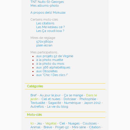
TNT Nuits-St-Georges
Mes albums-photo
A propos de(s) Mokuzai
Certains mots-clés
Les citations
Les Mé késkeu cé ?
Les Ça voudi koa ?
Mires de réglage
570x380px
plein écran
Mes participations...
aux projets 52 de Virginie
à la photo muette
à la photo du mois
aux 366 alphabétiques
aux Obsolètes
aux "Chic ! Des clics !"
Catégories
Bref
-
Au jour le jour
-
Ça se mange
-
Dans le
jardin
-
Ciel et nuées
-
Dotclear
-
Photophilie
-
Textualité
-
Sagacité
-
Numérique
-
Japon 2012
-
Autrefois
-
La vie du blog
.
Mots-clés
Ici
-
Jeu
-
Végétal
-
Ciel
-
Nuages
-
Coulisses
-
Animal
-
Brève
-
Projet-52
-
Mini-série
-
Citation
-