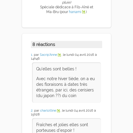
pluie)
Spéciale dédicace à Fils-Aîné et
Ma-Bru (pour
hanami
)
8 réactions
1
. par
Sacrip'Anne
, le lundi 04 avril 2016 à
14h46
Qu'elles sont belles !
Avec notre hiver tiède, on a eu
des floraisons à dates très
étranges, par ici, des cerisiers
(du japon ??) du coin
2
. par
charlottine
, le lundi 04 avril 2016 à
15h28
Fraîches et jolies elles sont
porteuses d'espoir !