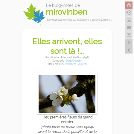
Le blog-notes de
mirovinben
Bienheureux les fêlés car ils laissent passer la lumière...
Elles arrivent, elles
sont là !...
Publié
le lundi 04 avril 2016
à 13h58
Catégorie :
Dans le jardin
Mots-clés :
Ici
,
Première
,
Végétal
Hier, premières fleurs du grand
cerisier
(photo prise ce matin vers 09h40
avant le retour de la grisaille et de la