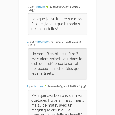
5
. par
Anthom
, le mardi 05 avril 2016 à
07h57
Lorsque j'ai vu le titre sur mon
flux rss, j'ai cru que tu parlais
des hirondelles!
6
. par
mirovinben
, le mardi 05 avril 2016 à
08h49
Hé non... Bientôt peut-être ?
Mais alors, volant haut dans le
ciel, de préférence le soir et
beaucoup plus discrètes que
les martinets.
7
. par
lynxxe
, le mardi 05 avril 2016 à 14h32
Rien que des boutons sur mes
quelques fruitiers, mais... mais...
mais... ce matin, avec un
magnifique ciel bleu, la
première hirondelle a virevolté