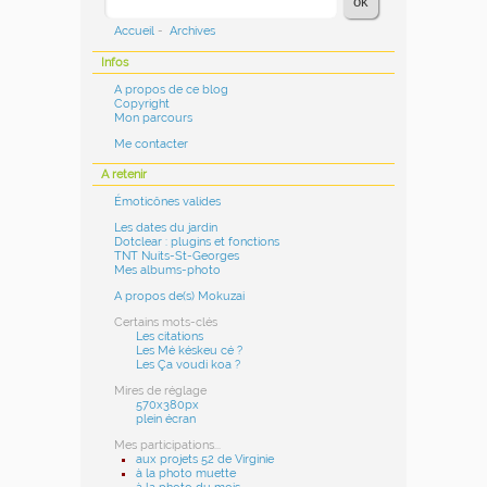
Accueil
-
Archives
Infos
A propos de ce blog
Copyright
Mon parcours
Me contacter
A retenir
Émoticônes valides
Les dates du jardin
Dotclear : plugins et fonctions
TNT Nuits-St-Georges
Mes albums-photo
A propos de(s) Mokuzai
Certains mots-clés
Les citations
Les Mé késkeu cé ?
Les Ça voudi koa ?
Mires de réglage
570x380px
plein écran
Mes participations...
aux projets 52 de Virginie
à la photo muette