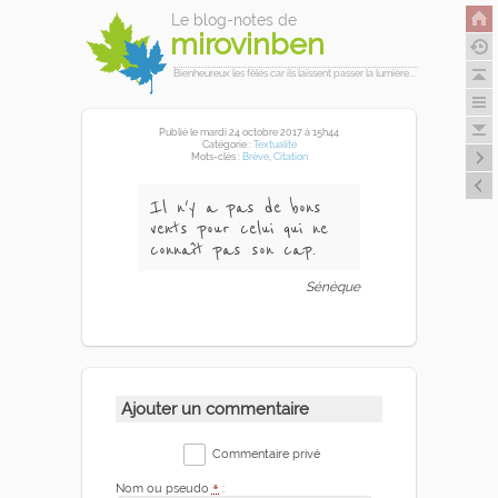
Le blog-notes de
mirovinben
Bienheureux les fêlés car ils laissent passer la lumière...
Publié
le mardi 24 octobre 2017
à 15h44
Catégorie :
Textualité
Mots-clés :
Brève
,
Citation
Il n'y a pas de bons
vents pour celui qui ne
connaît pas son cap.
Sénèque
Ajouter un commentaire
Commentaire privé
Nom ou pseudo
*
: