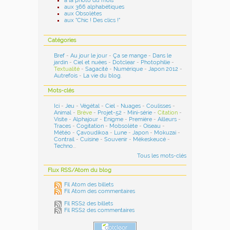
à la photo du mois
aux 366 alphabétiques
aux Obsolètes
aux "Chic ! Des clics !"
Catégories
Bref
-
Au jour le jour
-
Ça se mange
-
Dans le
jardin
-
Ciel et nuées
-
Dotclear
-
Photophilie
-
Textualité
-
Sagacité
-
Numérique
-
Japon 2012
-
Autrefois
-
La vie du blog
.
Mots-clés
Ici
-
Jeu
-
Végétal
-
Ciel
-
Nuages
-
Coulisses
-
Animal
-
Brève
-
Projet-52
-
Mini-série
-
Citation
-
Visite
-
Alphajour
-
Enigme
-
Première
-
Ailleurs
-
Traces
-
Cogitation
-
Mobsolète
-
Oiseau
-
Météo
-
Çavoudikoa
-
Lune
-
Japon
-
Mokuzai
-
Contrail
-
Cuisine
-
Souvenir
-
Mékeskeucé
-
Techno
...
Tous les mots-clés
Flux RSS/Atom du blog
Fil Atom des billets
Fil Atom des commentaires
Fil RSS2 des billets
Fil RSS2 des commentaires