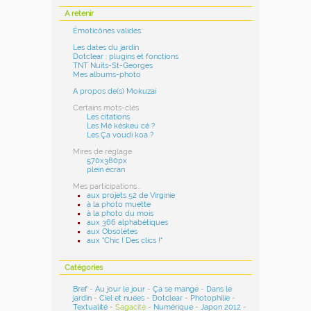
A retenir
Émoticônes valides
Les dates du jardin
Dotclear : plugins et fonctions
TNT Nuits-St-Georges
Mes albums-photo
A propos de(s) Mokuzai
Certains mots-clés
Les citations
Les Mé késkeu cé ?
Les Ça voudi koa ?
Mires de réglage
570x380px
plein écran
Mes participations...
aux projets 52 de Virginie
à la photo muette
à la photo du mois
aux 366 alphabétiques
aux Obsolètes
aux "Chic ! Des clics !"
Catégories
Bref
-
Au jour le jour
-
Ça se mange
-
Dans le
jardin
-
Ciel et nuées
-
Dotclear
-
Photophilie
-
Textualité
-
Sagacité
-
Numérique
-
Japon 2012
-