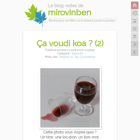
Le blog-notes de
mirovinben
Bienheureux les fêlés car ils laissent passer la lumière...
Ça voudi koa ? (2)
Publié
le samedi 01 août 2020
à 05h40
Catégorie :
Sagacité
Mots-clés :
Enigme
,
Ici
,
Jeu
,
Çavoudikoa
Cette photo vous inspire quoi ?
Un titre, une locution, un bon-mot,