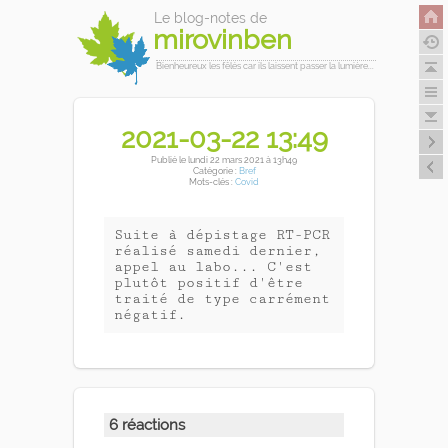
Le blog-notes de
mirovinben
Bienheureux les fêlés car ils laissent passer la lumière...
2021-03-22 13:49
Publié
le lundi 22 mars 2021
à 13h49
Catégorie :
Bref
Mots-clés :
Covid
Suite à dépistage RT-PCR
réalisé samedi dernier,
appel au labo... C'est
plutôt positif d'être
traité de type carrément
négatif.
6 réactions