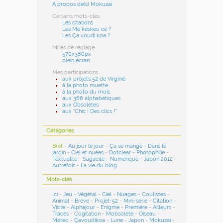
A propos de(s) Mokuzai
Certains mots-clés
Les citations
Les Mé késkeu cé ?
Les Ça voudi koa ?
Mires de réglage
570x380px
plein écran
Mes participations...
aux projets 52 de Virginie
à la photo muette
à la photo du mois
aux 366 alphabétiques
aux Obsolètes
aux "Chic ! Des clics !"
Catégories
Bref
-
Au jour le jour
-
Ça se mange
-
Dans le
jardin
-
Ciel et nuées
-
Dotclear
-
Photophilie
-
Textualité
-
Sagacité
-
Numérique
-
Japon 2012
-
Autrefois
-
La vie du blog
.
Mots-clés
Ici
-
Jeu
-
Végétal
-
Ciel
-
Nuages
-
Coulisses
-
Animal
-
Brève
-
Projet-52
-
Mini-série
-
Citation
-
Visite
-
Alphajour
-
Enigme
-
Première
-
Ailleurs
-
Traces
-
Cogitation
-
Mobsolète
-
Oiseau
-
Météo
-
Çavoudikoa
-
Lune
-
Japon
-
Mokuzai
-