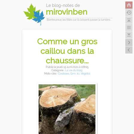
Le blog-notes de
mirovinben
Bienheureux les fêlés car ils laissent passer la lumière...
Comme un gros
caillou dans la
chaussure...
Publié
le jeudi 15 avril 2021
à 06h15
Catégorie :
La vie du blog
Mots-clés :
Coulisses
,
Grrrr
,
Ici
,
Végétal