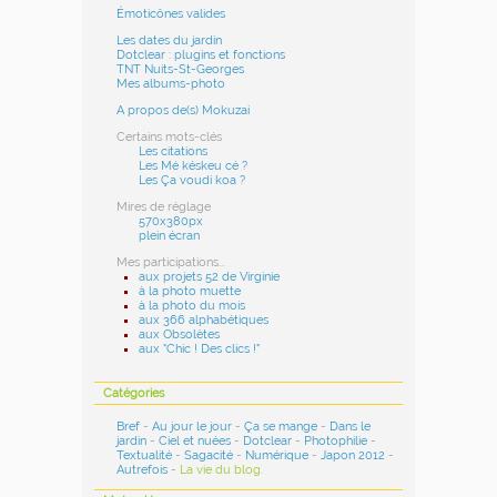
Émoticônes valides
Les dates du jardin
Dotclear : plugins et fonctions
TNT Nuits-St-Georges
Mes albums-photo
A propos de(s) Mokuzai
Certains mots-clés
Les citations
Les Mé késkeu cé ?
Les Ça voudi koa ?
Mires de réglage
570x380px
plein écran
Mes participations...
aux projets 52 de Virginie
à la photo muette
à la photo du mois
aux 366 alphabétiques
aux Obsolètes
aux "Chic ! Des clics !"
Catégories
Bref
-
Au jour le jour
-
Ça se mange
-
Dans le
jardin
-
Ciel et nuées
-
Dotclear
-
Photophilie
-
Textualité
-
Sagacité
-
Numérique
-
Japon 2012
-
Autrefois
-
La vie du blog
.