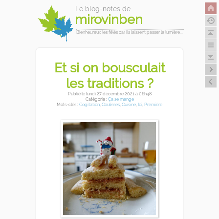
Le blog-notes de
mirovinben
Bienheureux les fêlés car ils laissent passer la lumière...
Et si on bousculait
les traditions ?
Publié
le lundi 27 décembre 2021
à 06h48
Catégorie :
Ça se mange
Mots-clés :
Cogitation
,
Coulisses
,
Cuisine
,
Ici
,
Première