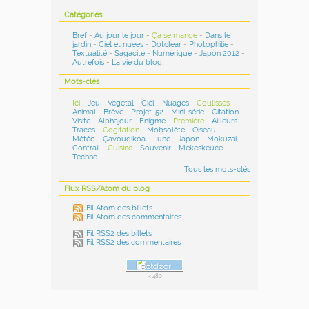
Catégories
Bref
-
Au jour le jour
-
Ça se mange
-
Dans le
jardin
-
Ciel et nuées
-
Dotclear
-
Photophilie
-
Textualité
-
Sagacité
-
Numérique
-
Japon 2012
-
Autrefois
-
La vie du blog
.
Mots-clés
Ici
-
Jeu
-
Végétal
-
Ciel
-
Nuages
-
Coulisses
-
Animal
-
Brève
-
Projet-52
-
Mini-série
-
Citation
-
Visite
-
Alphajour
-
Enigme
-
Première
-
Ailleurs
-
Traces
-
Cogitation
-
Mobsolète
-
Oiseau
-
Météo
-
Çavoudikoa
-
Lune
-
Japon
-
Mokuzai
-
Contrail
-
Cuisine
-
Souvenir
-
Mékeskeucé
-
Techno
...
Tous les mots-clés
Flux RSS/Atom du blog
Fil Atom des billets
Fil Atom des commentaires
Fil RSS2 des billets
Fil RSS2 des commentaires