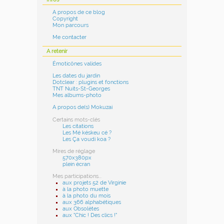
A propos de ce blog
Copyright
Mon parcours
Me contacter
A retenir
Émoticônes valides
Les dates du jardin
Dotclear : plugins et fonctions
TNT Nuits-St-Georges
Mes albums-photo
A propos de(s) Mokuzai
Certains mots-clés
Les citations
Les Mé késkeu cé ?
Les Ça voudi koa ?
Mires de réglage
570x380px
plein écran
Mes participations...
aux projets 52 de Virginie
à la photo muette
à la photo du mois
aux 366 alphabétiques
aux Obsolètes
aux "Chic ! Des clics !"