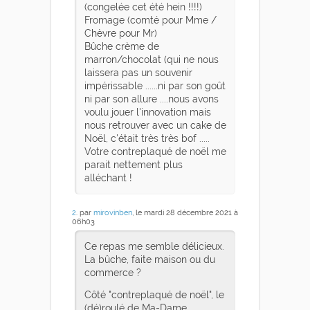
(congelée cet été hein !!!!)
Fromage (comté pour Mme /
Chèvre pour Mr)
Bûche crème de
marron/chocolat (qui ne nous
laissera pas un souvenir
impérissable ......ni par son goût
ni par son allure ....nous avons
voulu jouer l'innovation mais
nous retrouver avec un cake de
Noël, c'était très très bof .....
Votre contreplaqué de noël me
parait nettement plus
alléchant !
2
. par
mirovinben
, le mardi 28 décembre 2021 à
06h03
Ce repas me semble délicieux.
La bûche, faite maison ou du
commerce ?
Côté "contreplaqué de noël", le
(dé)roulé de Ma-Dame