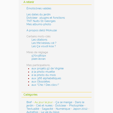
A retenir
Émoticônes valides
Les dates du jardin
Dotclear : plugins et fonctions
TNT Nuits-St-Georges
Mes albums-photo
A propos de(s) Mokuzai
Certains mots-clés
Les citations
Les Mé késkeu cé ?
Les Ça voudi koa ?
Mires de réglage
570x380px
plein écran
Mes participations...
aux projets 52 de Virginie
à la photo muette
à la photo du mois
aux 366 alphabétiques
aux Obsolètes
aux "Chic ! Des clics !"
Catégories
Bref
-
Au jour le jour
-
Ça se mange
-
Dans le
jardin
-
Ciel et nuées
-
Dotclear
-
Photophilie
-
Textualité
-
Sagacité
-
Numérique
-
Japon 2012
-
Autrefois
-
La vie du blog
.