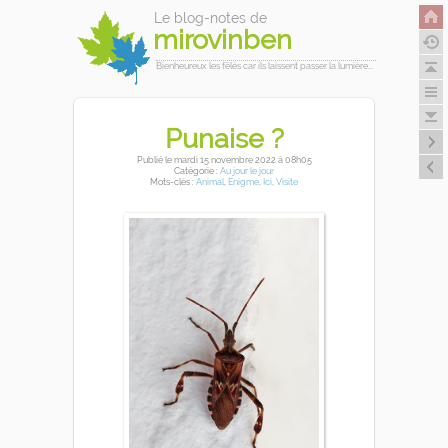
Le blog-notes de
mirovinben
Bienheureux les fêlés car ils laissent passer la lumière...
Punaise ?
Publié
le mardi 15 novembre 2022
à 08h05
Catégorie :
Au jour le jour
Mots-clés :
Animal
,
Enigme
,
Ici
,
Visite