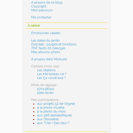
A propos de ce blog
Copyright
Mon parcours
Me contacter
A retenir
Émoticônes valides
Les dates du jardin
Dotclear : plugins et fonctions
TNT Nuits-St-Georges
Mes albums-photo
A propos de(s) Mokuzai
Certains mots-clés
Les citations
Les Mé késkeu cé ?
Les Ça voudi koa ?
Mires de réglage
570x380px
plein écran
Mes participations...
aux projets 52 de Virginie
à la photo muette
à la photo du mois
aux 366 alphabétiques
aux Obsolètes
aux "Chic ! Des clics !"