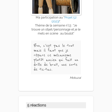
Ma participation au "
Projet 52
(2023)
".
Thème de la semaine n°13 : "Je
trouve un objet/personnage et je le
mets en scène : au boulot"
Bon, c'est pas le tout
mais il faut que je
répare ce mécanisme
plutôt ancien qui fait un
drôle de bruit, une sorte
de tic-tac.
Mokuzai
5 réactions