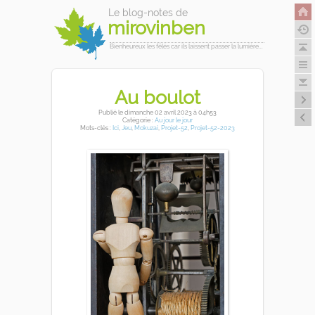
Le blog-notes de
mirovinben
Bienheureux les fêlés car ils laissent passer la lumière...
Au boulot
Publié
le dimanche 02 avril 2023
à 04h53
Catégorie :
Au jour le jour
Mots-clés :
Ici
,
Jeu
,
Mokuzai
,
Projet-52
,
Projet-52-2023