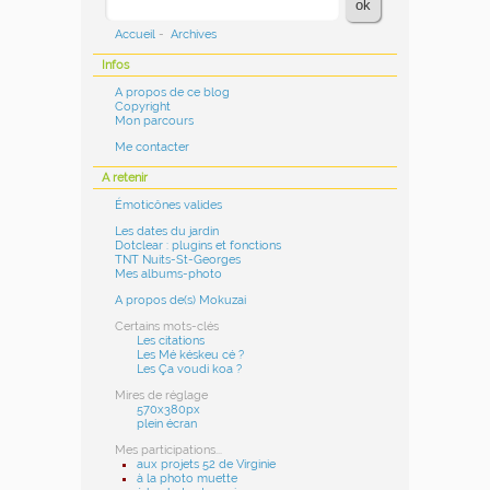
Accueil
-
Archives
Infos
A propos de ce blog
Copyright
Mon parcours
Me contacter
A retenir
Émoticônes valides
Les dates du jardin
Dotclear : plugins et fonctions
TNT Nuits-St-Georges
Mes albums-photo
A propos de(s) Mokuzai
Certains mots-clés
Les citations
Les Mé késkeu cé ?
Les Ça voudi koa ?
Mires de réglage
570x380px
plein écran
Mes participations...
aux projets 52 de Virginie
à la photo muette