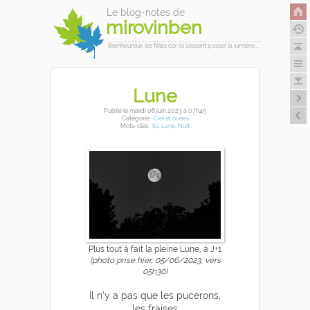
Le blog-notes de
mirovinben
Bienheureux les fêlés car ils laissent passer la lumière...
Lune
Publié
le mardi 06 juin 2023
à 07h45
Catégorie :
Ciel et nuées
Mots-clés :
Ici
,
Lune
,
Nuit
Plus tout à fait la pleine Lune, à J+1
(photo prise hier, 05/06/2023, vers
05h30)
Il n'y a pas que les pucerons,
les fraises