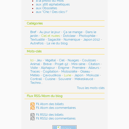
à la photo du mois
aux 366 alphabétiques
aux Obsolètes
aux "Chic ! Des clics !"
Catégories
Bref
-
Au jour le jour
-
Ça se mange
-
Dans le
jardin
-
Ciel et nuées
-
Dotclear
-
Photophilie
-
Textualité
-
Sagacité
-
Numérique
-
Japon 2012
-
Autrefois
-
La vie du blog
.
Mots-clés
Ici
-
Jeu
-
Végétal
-
Ciel
-
Nuages
-
Coulisses
-
Animal
-
Brève
-
Projet-52
-
Mini-série
-
Citation
-
Visite
-
Alphajour
-
Enigme
-
Première
-
Ailleurs
-
Traces
-
Cogitation
-
Mobsolète
-
Oiseau
-
Météo
-
Çavoudikoa
-
Lune
-
Japon
-
Mokuzai
-
Contrail
-
Cuisine
-
Souvenir
-
Mékeskeucé
-
Techno
...
Tous les mots-clés
Flux RSS/Atom du blog
Fil Atom des billets
Fil Atom des commentaires
Fil RSS2 des billets
Fil RSS2 des commentaires