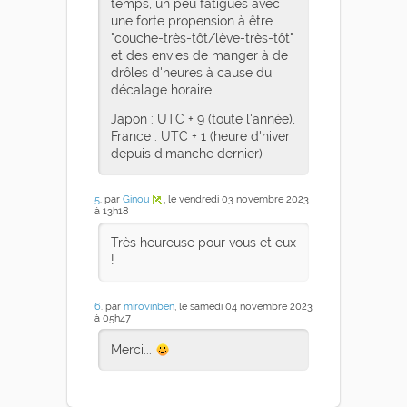
temps, un peu fatigués avec
une forte propension à être
"couche-très-tôt/lève-très-tôt"
et des envies de manger à de
drôles d'heures à cause du
décalage horaire.
Japon : UTC + 9 (toute l'année),
France : UTC + 1 (heure d'hiver
depuis dimanche dernier)
5
. par
Ginou
, le vendredi 03 novembre 2023
à 13h18
Très heureuse pour vous et eux
!
6
. par
mirovinben
, le samedi 04 novembre 2023
à 05h47
Merci...