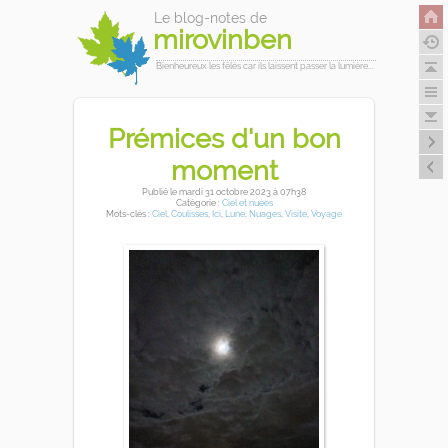
Le blog-notes de
mirovinben
Bienheureux les fêlés car ils laissent passer la lumière...
Prémices d'un bon
moment
Publié
le mardi 31 octobre 2023
à 07h38
Catégorie :
Ciel et nuées
Mots-clés :
Ciel
,
Coulisses
,
Ici
,
Lune
,
Nuages
,
Visite
,
Voyage