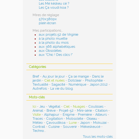
Les Mé késkeu cé ?
Les Ça voudi koa ?
Mires de réglage
570x380px
plein écran
Mes participations...
aux projets 52 de Virginie
à la photo muette
à la photo du mois
aux 366 alphabétiques
aux Obsolètes
aux "Chic ! Des clics !"
Catégories
Bref
-
Au jour le jour
-
Ça se mange
-
Dans le
jardin
-
Ciel et nuées
-
Dotclear
-
Photophilie
-
Textualité
-
Sagacité
-
Numérique
-
Japon 2012
-
Autrefois
-
La vie du blog
.
Mots-clés
Ici
-
Jeu
-
Végétal
-
Ciel
-
Nuages
-
Coulisses
-
Animal
-
Brève
-
Projet-52
-
Mini-série
-
Citation
-
Visite
-
Alphajour
-
Enigme
-
Première
-
Ailleurs
-
Traces
-
Cogitation
-
Mobsolète
-
Oiseau
-
Météo
-
Çavoudikoa
-
Lune
-
Japon
-
Mokuzai
-
Contrail
-
Cuisine
-
Souvenir
-
Mékeskeucé
-
Techno
...
Tous les mots-clés