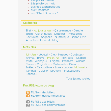
à la photo muette
à la photo du mois
aux 366 alphabétiques
aux Obsolètes
aux "Chic ! Des clics !"
Catégories
Bref
-
Au jour le jour
-
Ça se mange
-
Dans le
jardin
-
Ciel et nuées
-
Dotclear
-
Photophilie
-
Textualité
-
Sagacité
-
Numérique
-
Japon 2012
-
Autrefois
-
La vie du blog
.
Mots-clés
Ici
-
Jeu
-
Végétal
-
Ciel
-
Nuages
-
Coulisses
-
Animal
-
Brève
-
Projet-52
-
Mini-série
-
Citation
-
Visite
-
Alphajour
-
Enigme
-
Première
-
Ailleurs
-
Traces
-
Cogitation
-
Mobsolète
-
Oiseau
-
Météo
-
Çavoudikoa
-
Lune
-
Japon
-
Mokuzai
-
Contrail
-
Cuisine
-
Souvenir
-
Mékeskeucé
-
Techno
...
Tous les mots-clés
Flux RSS/Atom du blog
Fil Atom des billets
Fil Atom des commentaires
Fil RSS2 des billets
Fil RSS2 des commentaires