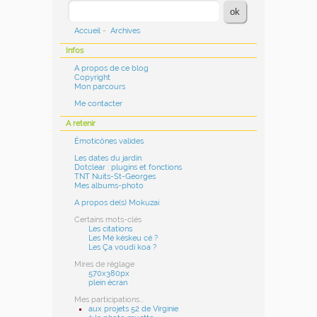
Accueil
-
Archives
Infos
A propos de ce blog
Copyright
Mon parcours
Me contacter
A retenir
Émoticônes valides
Les dates du jardin
Dotclear : plugins et fonctions
TNT Nuits-St-Georges
Mes albums-photo
A propos de(s) Mokuzai
Certains mots-clés
Les citations
Les Mé késkeu cé ?
Les Ça voudi koa ?
Mires de réglage
570x380px
plein écran
Mes participations...
aux projets 52 de Virginie