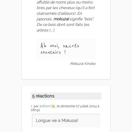
affublé de noms plus ou moins
tirés par les cheveux (qu'il a fort
clairsemés d'ailleurs). En
japonais,
mokuzai
signifie "bois".
De ce bois dont sont faits les
arbres (...).
Ah voui, sacrés
souvenirs !
Mokuzai Kinoko
5 réactions
1
. par
anthom
, le dimanche 07 juillet 2024 à
08h32
Longue vie à Mokusai!