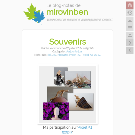
Le blog-notes de
mirovinben
Bienheureux les fêlés car ils laissent passer la lumière...
Souvenirs
Publié
le dimanche 07 juillet 2024
à 05h00
Catégorie :
Au jour le jour
Mots-clés :
Ici
,
Jeu
,
Mokuzai
,
Projet-52
,
Projet-52-2024
Ma participation au "
Projet 52
(2024)
".