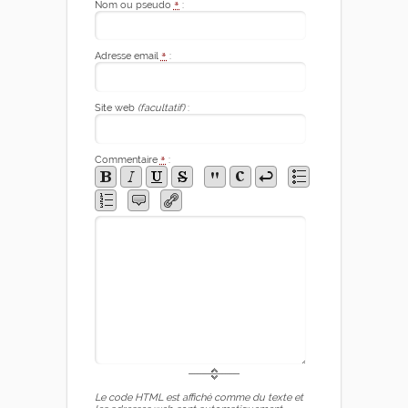
Nom ou pseudo
*
:
Adresse email
*
:
Site web
(facultatif)
:
Commentaire
*
:
Le code HTML est affiché comme du texte et