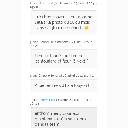
2
. par
Gilsoub
, le dimanche 07 juillet 2024 à
14h10
Très bon souvenir, tout comme
l'était "la photo du 15 du mois"
dans sa glorieuse période
3
. par Cinabre, le dimanche 07 juillet 2024 à
20h24
Perché, thuné , au sommet ,
pantouflard et fleuri !! Next ?
4
. par Cinabre, le lundi 08 juillet 2024 à 05h49
A pie beurre s'd'haie touyou !
5
. par
mirovinben
, le lundi 08 juillet 2024 à
06h19
anthom
, merci pour eux
maintenant qu'ils sont deux
dans la team.