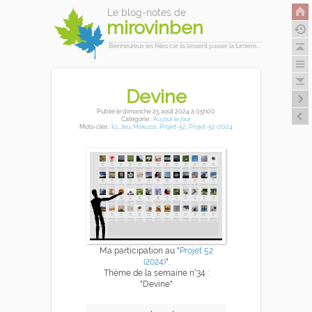
Le blog-notes de
mirovinben
Bienheureux les fêlés car ils laissent passer la lumière...
Devine
Publié
le dimanche 25 août 2024
à 05h00
Catégorie :
Au jour le jour
Mots-clés :
Ici
,
Jeu
,
Mokuzai
,
Projet-52
,
Projet-52-2024
Ma participation au "
Projet 52
(2024)
".
Thème de la semaine n°34 :
"Devine"