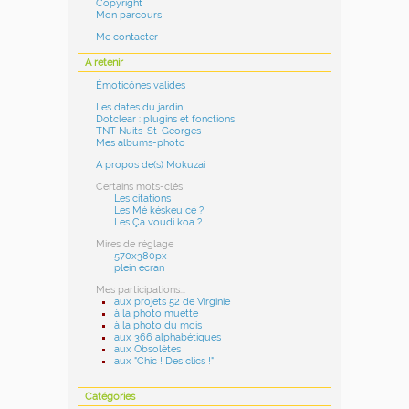
Copyright
Mon parcours
Me contacter
A retenir
Émoticônes valides
Les dates du jardin
Dotclear : plugins et fonctions
TNT Nuits-St-Georges
Mes albums-photo
A propos de(s) Mokuzai
Certains mots-clés
Les citations
Les Mé késkeu cé ?
Les Ça voudi koa ?
Mires de réglage
570x380px
plein écran
Mes participations...
aux projets 52 de Virginie
à la photo muette
à la photo du mois
aux 366 alphabétiques
aux Obsolètes
aux "Chic ! Des clics !"
Catégories