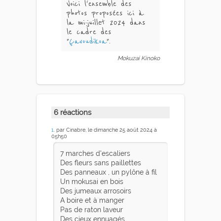
Voici l'ensemble des
photos proposées ici à
la mi-juillet 2024 dans
le cadre des
"
Çavoudikoa
".
Mokuzai Kinoko
6 réactions
1
. par Cinabre, le dimanche 25 août 2024 à
05h50
7 marches d'escaliers
Des fleurs sans paillettes
Des panneaux , un pylône à fil
Un mokusai en bois
Des jumeaux arrosoirs
A boire et à manger
Pas de raton laveur
Des cieux ennuagés