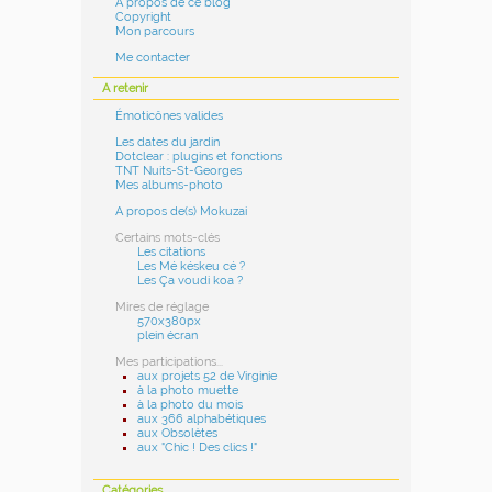
A propos de ce blog
Copyright
Mon parcours
Me contacter
A retenir
Émoticônes valides
Les dates du jardin
Dotclear : plugins et fonctions
TNT Nuits-St-Georges
Mes albums-photo
A propos de(s) Mokuzai
Certains mots-clés
Les citations
Les Mé késkeu cé ?
Les Ça voudi koa ?
Mires de réglage
570x380px
plein écran
Mes participations...
aux projets 52 de Virginie
à la photo muette
à la photo du mois
aux 366 alphabétiques
aux Obsolètes
aux "Chic ! Des clics !"
Catégories