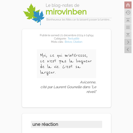
Le blog-notes de
mirovinben
Bienheureux les fêlés car ils laissent passer la lumière...
Publié
le samedi 21 décembre 2024
à 04h54
Catégorie :
Textualité
Mots-clés :
Brève
,
Citation
Moi, ce qui m’intéresse,
ce n’est pas la longueur
de la vie. C’est sa
largeur.
Avicenne,
cité par Laurent Gounelle dans "Le
réveil"
une réaction