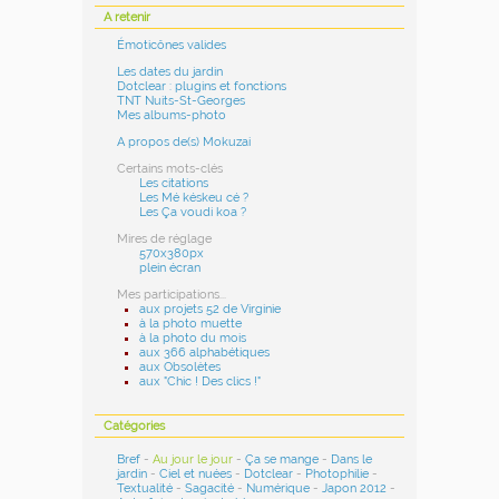
A retenir
Émoticônes valides
Les dates du jardin
Dotclear : plugins et fonctions
TNT Nuits-St-Georges
Mes albums-photo
A propos de(s) Mokuzai
Certains mots-clés
Les citations
Les Mé késkeu cé ?
Les Ça voudi koa ?
Mires de réglage
570x380px
plein écran
Mes participations...
aux projets 52 de Virginie
à la photo muette
à la photo du mois
aux 366 alphabétiques
aux Obsolètes
aux "Chic ! Des clics !"
Catégories
Bref
-
Au jour le jour
-
Ça se mange
-
Dans le
jardin
-
Ciel et nuées
-
Dotclear
-
Photophilie
-
Textualité
-
Sagacité
-
Numérique
-
Japon 2012
-