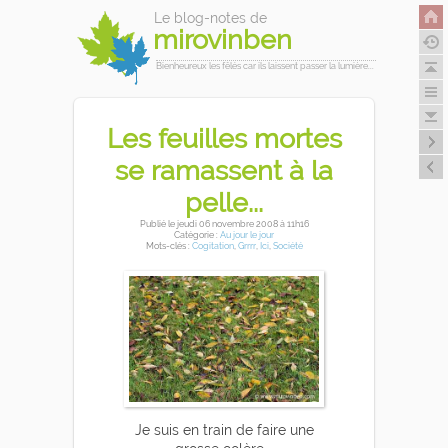
Le blog-notes de
mirovinben
Bienheureux les fêlés car ils laissent passer la lumière...
Les feuilles mortes
se ramassent à la
pelle...
Publié
le jeudi 06 novembre 2008
à 11h16
Catégorie :
Au jour le jour
Mots-clés :
Cogitation
,
Grrrr
,
Ici
,
Société
Je suis en train de faire une