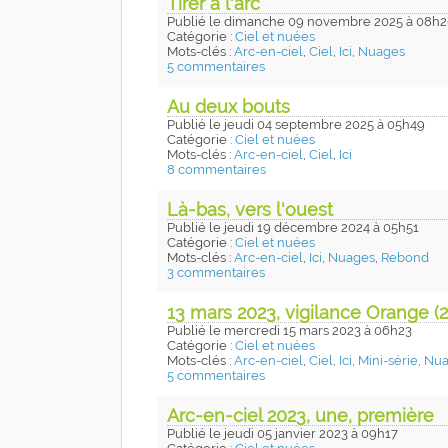
Tirer à l'arc
Publié
le dimanche 09 novembre 2025
à 08h2
Catégorie :
Ciel et nuées
Mots-clés :
Arc-en-ciel
,
Ciel
,
Ici
,
Nuages
5 commentaires
Au deux bouts
Publié
le jeudi 04 septembre 2025
à 05h49
Catégorie :
Ciel et nuées
Mots-clés :
Arc-en-ciel
,
Ciel
,
Ici
8 commentaires
Là-bas, vers l'ouest
Publié
le jeudi 19 décembre 2024
à 05h51
Catégorie :
Ciel et nuées
Mots-clés :
Arc-en-ciel
,
Ici
,
Nuages
,
Rebond
3 commentaires
13 mars 2023, vigilance Orange (2
Publié
le mercredi 15 mars 2023
à 06h23
Catégorie :
Ciel et nuées
Mots-clés :
Arc-en-ciel
,
Ciel
,
Ici
,
Mini-série
,
Nua
5 commentaires
Arc-en-ciel 2023, une, première
Publié
le jeudi 05 janvier 2023
à 09h17