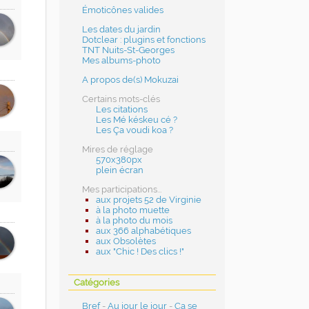
Émoticônes valides
Les dates du jardin
Dotclear : plugins et fonctions
TNT Nuits-St-Georges
Mes albums-photo
A propos de(s) Mokuzai
Certains mots-clés
Les citations
Les Mé késkeu cé ?
Les Ça voudi koa ?
Mires de réglage
570x380px
plein écran
Mes participations...
aux projets 52 de Virginie
à la photo muette
à la photo du mois
aux 366 alphabétiques
aux Obsolètes
aux "Chic ! Des clics !"
Catégories
Bref
-
Au jour le jour
-
Ça se