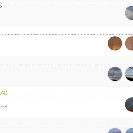
0
/4)
ges