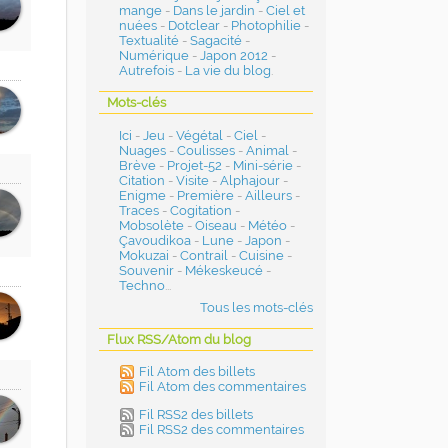
mange
-
Dans le jardin
-
Ciel et
nuées
-
Dotclear
-
Photophilie
-
Textualité
-
Sagacité
-
Numérique
-
Japon 2012
-
Autrefois
-
La vie du blog
.
Mots-clés
Ici
-
Jeu
-
Végétal
-
Ciel
-
Nuages
-
Coulisses
-
Animal
-
Brève
-
Projet-52
-
Mini-série
-
Citation
-
Visite
-
Alphajour
-
Enigme
-
Première
-
Ailleurs
-
Traces
-
Cogitation
-
Mobsolète
-
Oiseau
-
Météo
-
Çavoudikoa
-
Lune
-
Japon
-
Mokuzai
-
Contrail
-
Cuisine
-
Souvenir
-
Mékeskeucé
-
Techno
...
Tous les mots-clés
Flux RSS/Atom du blog
Fil Atom des billets
Fil Atom des commentaires
Fil RSS2 des billets
Fil RSS2 des commentaires