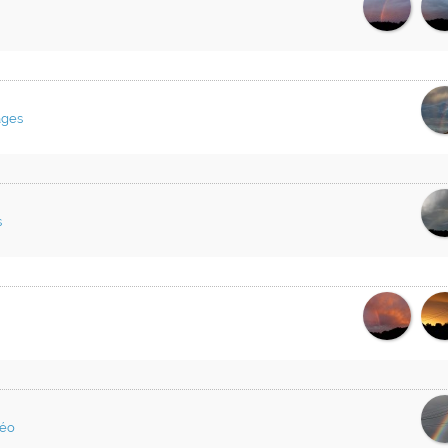
ges
s
éo