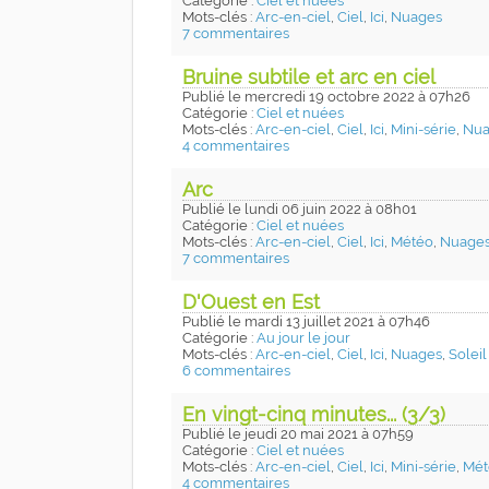
Catégorie :
Ciel et nuées
Mots-clés :
Arc-en-ciel
,
Ciel
,
Ici
,
Nuages
7 commentaires
Bruine subtile et arc en ciel
Publié
le mercredi 19 octobre 2022
à 07h26
Catégorie :
Ciel et nuées
Mots-clés :
Arc-en-ciel
,
Ciel
,
Ici
,
Mini-série
,
Nua
4 commentaires
Arc
Publié
le lundi 06 juin 2022
à 08h01
Catégorie :
Ciel et nuées
Mots-clés :
Arc-en-ciel
,
Ciel
,
Ici
,
Météo
,
Nuage
7 commentaires
D'Ouest en Est
Publié
le mardi 13 juillet 2021
à 07h46
Catégorie :
Au jour le jour
Mots-clés :
Arc-en-ciel
,
Ciel
,
Ici
,
Nuages
,
Soleil
6 commentaires
En vingt-cinq minutes... (3/3)
Publié
le jeudi 20 mai 2021
à 07h59
Catégorie :
Ciel et nuées
Mots-clés :
Arc-en-ciel
,
Ciel
,
Ici
,
Mini-série
,
Mét
4 commentaires