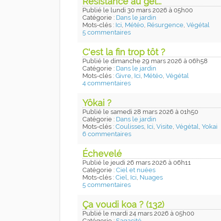
Résistance au gel...
Publié
le lundi 30 mars 2026
à 05h00
Catégorie :
Dans le jardin
Mots-clés :
Ici
,
Météo
,
Résurgence
,
Végétal
5 commentaires
C'est la fin trop tôt ?
Publié
le dimanche 29 mars 2026
à 06h58
Catégorie :
Dans le jardin
Mots-clés :
Givre
,
Ici
,
Météo
,
Végétal
4 commentaires
Yôkai ?
Publié
le samedi 28 mars 2026
à 01h50
Catégorie :
Dans le jardin
Mots-clés :
Coulisses
,
Ici
,
Visite
,
Végétal
,
Yokai
6 commentaires
Échevelé
Publié
le jeudi 26 mars 2026
à 06h11
Catégorie :
Ciel et nuées
Mots-clés :
Ciel
,
Ici
,
Nuages
5 commentaires
Ça voudi koa ? (132)
Publié
le mardi 24 mars 2026
à 05h00
Catégorie :
Sagacité