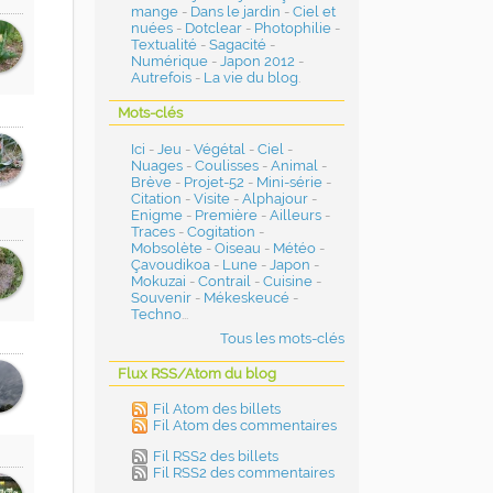
mange
-
Dans le jardin
-
Ciel et
nuées
-
Dotclear
-
Photophilie
-
Textualité
-
Sagacité
-
Numérique
-
Japon 2012
-
Autrefois
-
La vie du blog
.
Mots-clés
Ici
-
Jeu
-
Végétal
-
Ciel
-
Nuages
-
Coulisses
-
Animal
-
Brève
-
Projet-52
-
Mini-série
-
Citation
-
Visite
-
Alphajour
-
Enigme
-
Première
-
Ailleurs
-
Traces
-
Cogitation
-
Mobsolète
-
Oiseau
-
Météo
-
Çavoudikoa
-
Lune
-
Japon
-
Mokuzai
-
Contrail
-
Cuisine
-
Souvenir
-
Mékeskeucé
-
Techno
...
Tous les mots-clés
Flux RSS/Atom du blog
Fil Atom des billets
Fil Atom des commentaires
Fil RSS2 des billets
Fil RSS2 des commentaires