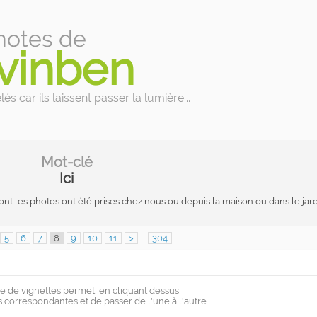
notes de
vinben
és car ils laissent passer la lumière...
Mot-clé
Ici
ont les photos ont été prises chez nous ou depuis la maison ou dans le jard
5
6
7
8
9
10
11
>
...
304
e de vignettes permet, en cliquant dessus,
s correspondantes et de passer de l'une à l'autre.