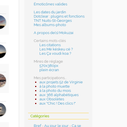
Émoticônes valides
Les dates du jardin
Dotclear : plugins et fonctions
TNT Nuits-St-Georges
Mes albums-photo
A propos de(s) Mokuzai
Certains mots-clés
Les citations
Les Mé késkeu cé ?
Les Ça voudi koa ?
Mires de réglage
570x380px
plein écran
Mes participations...
aux projets 52 de Virginie
à la photo muette
à la photo du mois
aux 366 alphabétiques
aux Obsolètes
aux "Chic ! Des clics !"
Catégories
Bref
-
Au jour le jour
-
Ça se