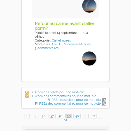
Retour au calme avant d'aller
dormir
Publié
le lundi 14 septembre 2020
à
08h07
Catégorie :
Ciel et nuées
Mots-clés :
Ciel
,
Ici
,
Mini-série
,
Nuages
3 commentaires
Fil Atom des billets pour ce mot-clé
Fil Atom des commentaires pour ce mot-clé
Fil RSS2 des billets pour ce mot-clé
Fil RSS2 des commentaires pour ce mot-clé
1
...
<
36
37
38
39
40
41
42
>
...
61