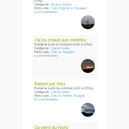
07h51
Catégorie :
Au jour le jour
Mots-clés :
Ciel
,
Enigme
,
Ici
,
Nuages
4 commentaires
J'ai eu chaud aux mirettes
Publié
le lundi 12 octobre 2020
à 07h10
Catégorie :
Ciel et nuées
Mots-clés :
Ciel
,
Ici
,
Nuages
5 commentaires
Balayé par Alex
Publié
le lundi 05 octobre 2020
à 07h33
Catégorie :
Ciel et nuées
Mots-clés :
Ciel
,
Ici
,
Météo
,
Nuages
8 commentaires
Ça vient du Nord