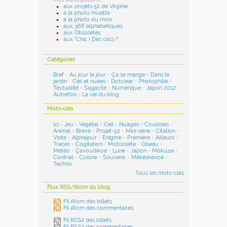
aux projets 52 de Virginie
à la photo muette
à la photo du mois
aux 366 alphabétiques
aux Obsolètes
aux "Chic ! Des clics !"
Catégories
Bref
-
Au jour le jour
-
Ça se mange
-
Dans le
jardin
-
Ciel et nuées
-
Dotclear
-
Photophilie
-
Textualité
-
Sagacité
-
Numérique
-
Japon 2012
-
Autrefois
-
La vie du blog
.
Mots-clés
Ici
-
Jeu
-
Végétal
-
Ciel
-
Nuages
-
Coulisses
-
Animal
-
Brève
-
Projet-52
-
Mini-série
-
Citation
-
Visite
-
Alphajour
-
Enigme
-
Première
-
Ailleurs
-
Traces
-
Cogitation
-
Mobsolète
-
Oiseau
-
Météo
-
Çavoudikoa
-
Lune
-
Japon
-
Mokuzai
-
Contrail
-
Cuisine
-
Souvenir
-
Mékeskeucé
-
Techno
...
Tous les mots-clés
Flux RSS/Atom du blog
Fil Atom des billets
Fil Atom des commentaires
Fil RSS2 des billets
Fil RSS2 des commentaires