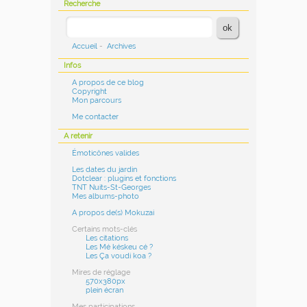
Recherche
Accueil
-
Archives
Infos
A propos de ce blog
Copyright
Mon parcours
Me contacter
A retenir
Émoticônes valides
Les dates du jardin
Dotclear : plugins et fonctions
TNT Nuits-St-Georges
Mes albums-photo
A propos de(s) Mokuzai
Certains mots-clés
Les citations
Les Mé késkeu cé ?
Les Ça voudi koa ?
Mires de réglage
570x380px
plein écran
Mes participations...