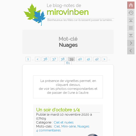
Le blog-notes de
mirovinben
Bienheureux les fêlés car ils laissent passer la lumière...
Mot-clé
Nuages
1
...
<
36
37
38
39
40
41
42
>
...
61
La présence de vignettes permet, en
cliquant dessus,
de voir les photos correspondantes et
de passer de l'une à l'autre.
Un soir d'octobre 1/4
Publié
le mardi 10 novembre 2020
à
07h09
Catégorie :
Ciel et nuées
Mots-clés :
Ciel
,
Mini-série
,
Nuages
4 commentaires