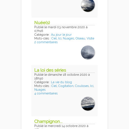
Nuée(s)
Publié
le mardi 03 novembre 2020
à
07h16
Catégorie :
Au jour le jour
Mots-clés :
Ciel
,
Ici
,
Nuages
,
Oiseau
,
Visite
2 commentaires
La loi des séries
Publié
le dimanche 18 octobre 2020
à
18h30
Catégorie :
La vie du blog
Mots-clés :
Ciel
,
Cogitation
,
Coulisses
,
Ici
,
Nuages
4 commentaires
Champignon...
Publié
le mercredi 14 octobre 2020
à