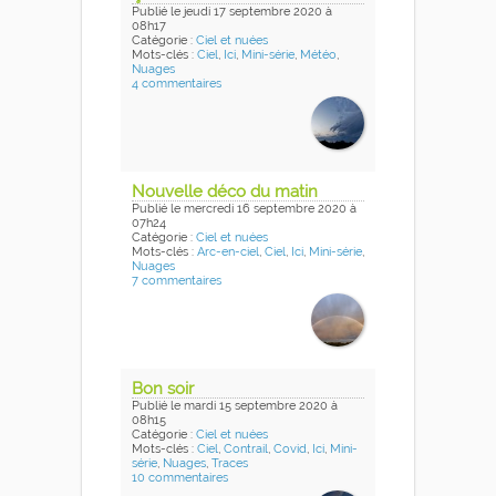
Publié
le jeudi 17 septembre 2020
à
08h17
Catégorie :
Ciel et nuées
Mots-clés :
Ciel
,
Ici
,
Mini-série
,
Météo
,
Nuages
4 commentaires
Nouvelle déco du matin
Publié
le mercredi 16 septembre 2020
à
07h24
Catégorie :
Ciel et nuées
Mots-clés :
Arc-en-ciel
,
Ciel
,
Ici
,
Mini-série
,
Nuages
7 commentaires
Bon soir
Publié
le mardi 15 septembre 2020
à
08h15
Catégorie :
Ciel et nuées
Mots-clés :
Ciel
,
Contrail
,
Covid
,
Ici
,
Mini-
série
,
Nuages
,
Traces
10 commentaires