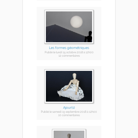
Les formes géométriques
Publié
le lundi 15 octobre 2018
à 12h00
12 commentaires
Ajour(s)
Publié
le samedi 15 septembre 2018
à 12h00
10 commentaires