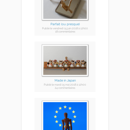
Parfait (ou presque)
Publié
le vendredi 15 juin 2018
à 12h00
18 commentaires
Made in Japan
Publié
le mardi 15 mai 2018
à 12h00
24 commentaires