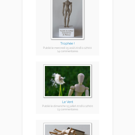
Trophée !
Publié
le mercredi 15 août 2018
à 12h00
14 commentaires
Le Vent
Publié
le dimanche 15 juillet 2018
à 12h00
13 commentaires