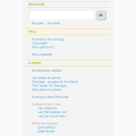
Recherche
Accueil
-
Archives
Infos
A propos de ce blog
Copyright
Mon parcours
Me contacter
A retenir
Émoticônes valides
Les dates du jardin
Dotclear : plugins et fonctions
TNT Nuits-St-Georges
Mes albums-photo
A propos de(s) Mokuzai
Certains mots-clés
Les citations
Les Mé késkeu cé ?
Les Ça voudi koa ?
Mires de réglage
570x380px
plein écran