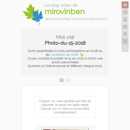
Le blog-notes de
mirovinben
Bienheureux les fêlés car ils laissent passer la lumière...
Mot-clé
Photo-du-15-2018
Sont rassemblées ici mes participations en 2018 au
jeu
"La photo du mois"
.
Ce jeu consiste à publier le 15 du mois à 12h00 une
photo personnelle
illustrant un thème donné et différent chaque mois.
1
2
Cliquer sur une vignette permet de
visionner la photo en taille réelle.
Cliquer sur un titre ouvre le billet
correspondant.