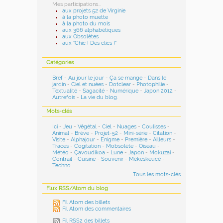
Mes participations...
aux projets 52 de Virginie
à la photo muette
à la photo du mois
aux 366 alphabétiques
aux Obsolètes
aux "Chic ! Des clics !"
Catégories
Bref
-
Au jour le jour
-
Ça se mange
-
Dans le
jardin
-
Ciel et nuées
-
Dotclear
-
Photophilie
-
Textualité
-
Sagacité
-
Numérique
-
Japon 2012
-
Autrefois
-
La vie du blog
.
Mots-clés
Ici
-
Jeu
-
Végétal
-
Ciel
-
Nuages
-
Coulisses
-
Animal
-
Brève
-
Projet-52
-
Mini-série
-
Citation
-
Visite
-
Alphajour
-
Enigme
-
Première
-
Ailleurs
-
Traces
-
Cogitation
-
Mobsolète
-
Oiseau
-
Météo
-
Çavoudikoa
-
Lune
-
Japon
-
Mokuzai
-
Contrail
-
Cuisine
-
Souvenir
-
Mékeskeucé
-
Techno
...
Tous les mots-clés
Flux RSS/Atom du blog
Fil Atom des billets
Fil Atom des commentaires
Fil RSS2 des billets