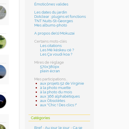
Émoticônes valides
Les dates du jardin
Dotclear : plugins et fonctions
TNT Nuits-St-Georges
Mes albums-photo
A propos de(s) Mokuzai
Certains mots-clés
Les citations
Les Mé késkeu cé ?
Les Ça voudi koa ?
Mires de réglage
570x380px
plein écran
Mes participations...
aux projets 52 de Virginie
à la photo muette
à la photo du mois
aux 366 alphabétiques
aux Obsolètes
aux "Chic ! Des clics !"
Catégories
Bref
-
Au jour le jour
-
Ça se