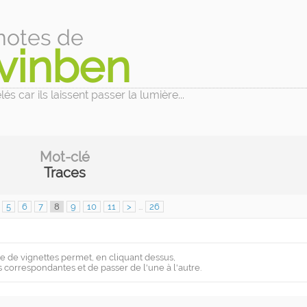
notes de
vinben
és car ils laissent passer la lumière...
Mot-clé
Traces
5
6
7
8
9
10
11
>
...
26
e de vignettes permet, en cliquant dessus,
s correspondantes et de passer de l'une à l'autre.