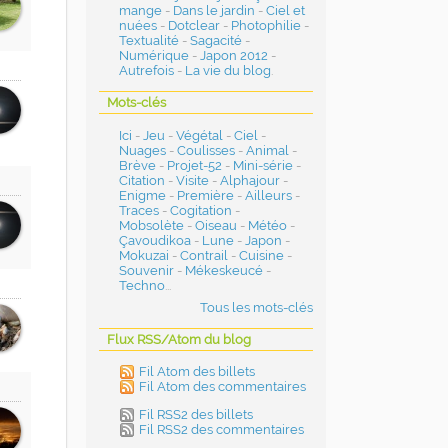
mange
-
Dans le jardin
-
Ciel et
nuées
-
Dotclear
-
Photophilie
-
Textualité
-
Sagacité
-
Numérique
-
Japon 2012
-
Autrefois
-
La vie du blog
.
Mots-clés
Ici
-
Jeu
-
Végétal
-
Ciel
-
Nuages
-
Coulisses
-
Animal
-
Brève
-
Projet-52
-
Mini-série
-
Citation
-
Visite
-
Alphajour
-
Enigme
-
Première
-
Ailleurs
-
Traces
-
Cogitation
-
Mobsolète
-
Oiseau
-
Météo
-
Çavoudikoa
-
Lune
-
Japon
-
Mokuzai
-
Contrail
-
Cuisine
-
Souvenir
-
Mékeskeucé
-
Techno
...
Tous les mots-clés
Flux RSS/Atom du blog
Fil Atom des billets
Fil Atom des commentaires
Fil RSS2 des billets
Fil RSS2 des commentaires