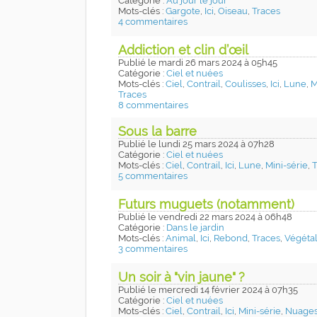
Catégorie :
Au jour le jour
Mots-clés :
Gargote
,
Ici
,
Oiseau
,
Traces
4 commentaires
Addiction et clin d’œil
Publié
le mardi 26 mars 2024
à 05h45
Catégorie :
Ciel et nuées
Mots-clés :
Ciel
,
Contrail
,
Coulisses
,
Ici
,
Lune
,
M
Traces
8 commentaires
Sous la barre
Publié
le lundi 25 mars 2024
à 07h28
Catégorie :
Ciel et nuées
Mots-clés :
Ciel
,
Contrail
,
Ici
,
Lune
,
Mini-série
,
T
5 commentaires
Futurs muguets (notamment)
Publié
le vendredi 22 mars 2024
à 06h48
Catégorie :
Dans le jardin
Mots-clés :
Animal
,
Ici
,
Rebond
,
Traces
,
Végéta
3 commentaires
Un soir à "vin jaune" ?
Publié
le mercredi 14 février 2024
à 07h35
Catégorie :
Ciel et nuées
Mots-clés :
Ciel
,
Contrail
,
Ici
,
Mini-série
,
Nuage