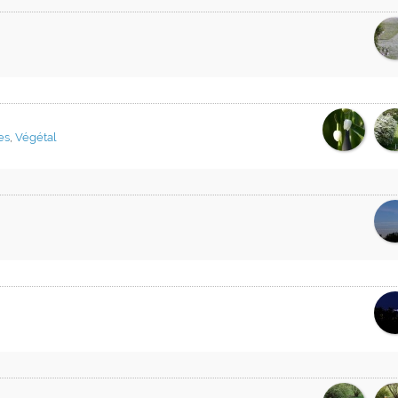
es
,
Végétal