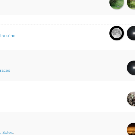
ini-série
,
races
l
s
,
Soleil
,