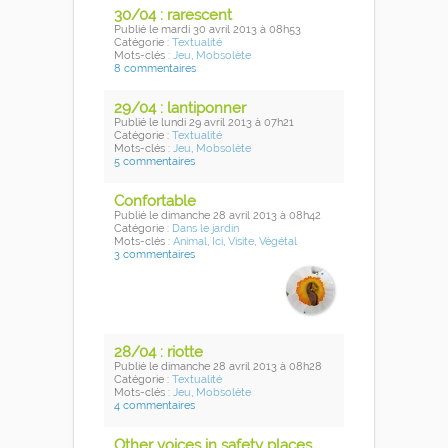
30/04 : rarescent
Publié
le mardi 30 avril 2013
à 08h53
Catégorie :
Textualité
Mots-clés :
Jeu
,
Mobsolète
8 commentaires
29/04 : lantiponner
Publié
le lundi 29 avril 2013
à 07h21
Catégorie :
Textualité
Mots-clés :
Jeu
,
Mobsolète
5 commentaires
Confortable
Publié
le dimanche 28 avril 2013
à 08h42
Catégorie :
Dans le jardin
Mots-clés :
Animal
,
Ici
,
Visite
,
Végétal
3 commentaires
28/04 : riotte
Publié
le dimanche 28 avril 2013
à 08h28
Catégorie :
Textualité
Mots-clés :
Jeu
,
Mobsolète
4 commentaires
Other voices in safety places