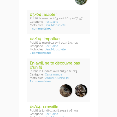
03/04 : assoter
Publié
le mercredi 03 avril 2013
à 07h57
Catégorie :
Textualité
Mots-clés :
Jeu
,
Mobsolète
5 commentaires
02/04 : impollue
Publié
le mardi 02 avril 2013
à 07h27
Catégorie :
Textualité
Mots-clés :
Jeu
,
Mobsolète
2 commentaires
En avril, ne te découvre pas
d'un fil
Publié
le lundi 01 avril 2013
à 08h25
Catégorie :
Ça se mange
Mots-clés :
Animal
,
Cuisine
,
Ici
2 commentaires
01/04 : crevaille
Publié
le lundi 01 avril 2013
à 08h09
Catégorie :
Textualité