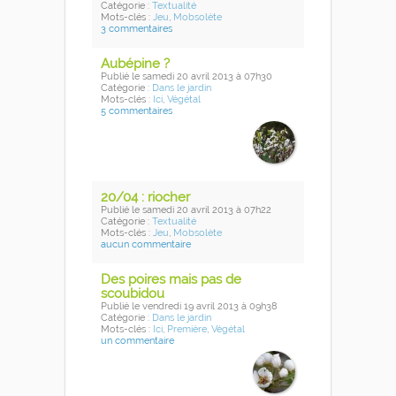
Catégorie :
Textualité
Mots-clés :
Jeu
,
Mobsolète
3 commentaires
Aubépine ?
Publié
le samedi 20 avril 2013
à 07h30
Catégorie :
Dans le jardin
Mots-clés :
Ici
,
Végétal
5 commentaires
20/04 : riocher
Publié
le samedi 20 avril 2013
à 07h22
Catégorie :
Textualité
Mots-clés :
Jeu
,
Mobsolète
aucun commentaire
Des poires mais pas de
scoubidou
Publié
le vendredi 19 avril 2013
à 09h38
Catégorie :
Dans le jardin
Mots-clés :
Ici
,
Première
,
Végétal
un commentaire