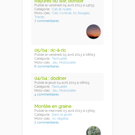
Rayures du soir, bonsoir
Publié
le vendredi 05 avril 2013
à 14h33
Catégorie :
Ciel et nuées
Mots-clés :
Ciel
,
Contrail
,
Ici
,
Nuages
,
Traces
7 commentaires
05/04 : ric-à-ric
Publié
le vendredi 05 avril 2013
à 08h23
Catégorie :
Textualité
Mots-clés :
Jeu
,
Mobsolète
6 commentaires
04/04 : dodiner
Publié
le jeudi 04 avril 2013
à 08h05
Catégorie :
Textualité
Mots-clés :
Jeu
,
Mobsolète
4 commentaires
Montée en graine
Publié
le mercredi 03 avril 2013
à 13h05
Catégorie :
Dans le jardin
Mots-clés :
Ici
,
Végétal
2 commentaires