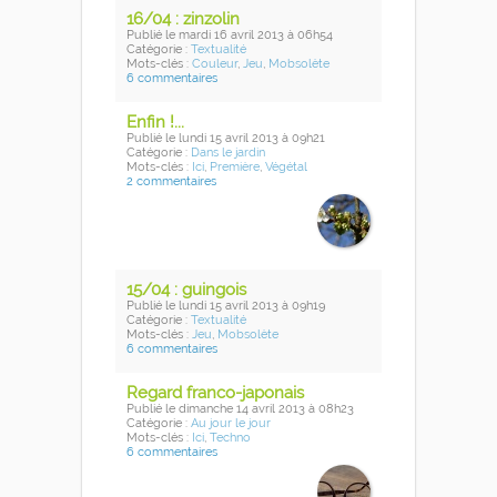
16/04 : zinzolin
Publié
le mardi 16 avril 2013
à 06h54
Catégorie :
Textualité
Mots-clés :
Couleur
,
Jeu
,
Mobsolète
6 commentaires
Enfin !...
Publié
le lundi 15 avril 2013
à 09h21
Catégorie :
Dans le jardin
Mots-clés :
Ici
,
Première
,
Végétal
2 commentaires
15/04 : guingois
Publié
le lundi 15 avril 2013
à 09h19
Catégorie :
Textualité
Mots-clés :
Jeu
,
Mobsolète
6 commentaires
Regard franco-japonais
Publié
le dimanche 14 avril 2013
à 08h23
Catégorie :
Au jour le jour
Mots-clés :
Ici
,
Techno
6 commentaires