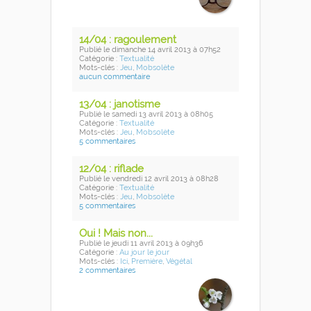
14/04 : ragoulement
Publié
le dimanche 14 avril 2013
à 07h52
Catégorie :
Textualité
Mots-clés :
Jeu
,
Mobsolète
aucun commentaire
13/04 : janotisme
Publié
le samedi 13 avril 2013
à 08h05
Catégorie :
Textualité
Mots-clés :
Jeu
,
Mobsolète
5 commentaires
12/04 : riflade
Publié
le vendredi 12 avril 2013
à 08h28
Catégorie :
Textualité
Mots-clés :
Jeu
,
Mobsolète
5 commentaires
Oui ! Mais non...
Publié
le jeudi 11 avril 2013
à 09h36
Catégorie :
Au jour le jour
Mots-clés :
Ici
,
Première
,
Végétal
2 commentaires