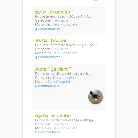
11/04 : écornifler
Publié
le jeudi 11 avril 2013
à 09h04
Catégorie :
Textualité
Mots-clés :
Jeu
,
Mobsolète
4 commentaires
10/04 : bisquer
Publié
le mercredi 10 avril 2013
à 09h01
Catégorie :
Textualité
Mots-clés :
Jeu
,
Mobsolète
4 commentaires
Alors ? Ça vient ?
Publié
le mardi 09 avril 2013
à 11h35
Catégorie :
Dans le jardin
Mots-clés :
Ici
,
Végétal
5 commentaires
09/04 : ingambe
Publié
le mardi 09 avril 2013
à 08h59
Catégorie :
Textualité
Mots-clés :
Jeu
,
Mobsolète
6 commentaires