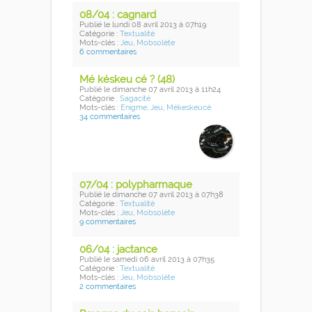
08/04 : cagnard
Publié
le lundi 08 avril 2013
à 07h19
Catégorie :
Textualité
Mots-clés :
Jeu
,
Mobsolète
6 commentaires
Mé késkeu cé ? (48)
Publié
le dimanche 07 avril 2013
à 11h24
Catégorie :
Sagacité
Mots-clés :
Enigme
,
Jeu
,
Mékeskeucé
34 commentaires
07/04 : polypharmaque
Publié
le dimanche 07 avril 2013
à 07h38
Catégorie :
Textualité
Mots-clés :
Jeu
,
Mobsolète
9 commentaires
06/04 : jactance
Publié
le samedi 06 avril 2013
à 07h35
Catégorie :
Textualité
Mots-clés :
Jeu
,
Mobsolète
2 commentaires