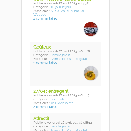
Publié
le samedi 27 avril 2013
à 13h36
Catégorie :
Au jour le jour
Mots-clés :
Audio-visuel
,
Autre
,
Ici
,
Wouaou
4 commentaires
Goûteux
Publié
le samedi 27 avril 2013
à 08h28
Catégorie :
Dans le jardin
Mots-clés :
Animal
,
Ici
,
Visite
,
Végétal
3 commentaires
27/04 : entregent
Publié
le samedi 27 avril 2013
à 08h17
Catégorie :
Textualité
Mots-clés :
Jeu
,
Mobsolète
4 commentaires
Attractif
Publié
le vendredi 26 avril 2013
à 08h14
Catégorie :
Dans le jardin
Mots-clés :
Animal
,
Ici
,
Visite
,
Végétal