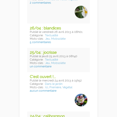
2 commentaires
26/04 : blandices
Publié
le vendredi 26 avril 2013
à 08h01
Catégorie :
Textualité
Mots-clés :
Jeu
,
Mobsolète
5 commentaires
25/04 : jocrisse
Publié
le jeudi 25 avril 2013
à 08h40
Catégorie :
Textualité
Mots-clés :
Jeu
,
Mobsolète
un commentaire
C'est ouvert !...
Publié
le mercredi 24 avril 2013
à 15h52
Catégorie :
Dans le jardin
Mots-clés :
Ici
,
Première
,
Végétal
aucun commentaire
24/04 : caliborgnon