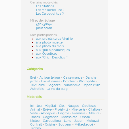
Certains mots-clés
Les citations
Les Mé késkeu cé ?
Les Ça voudi koa ?
Mires de réglage
570x380px
plein écran
Mes participations...
aux projets 52 de Virginie
à la photo muette
à la photo du mois
aux 366 alphabétiques
aux Obsolètes
aux "Chic ! Des clics !"
Catégories
Bref
-
Au jour le jour
-
Ça se mange
-
Dans le
jardin
-
Ciel et nuées
-
Dotclear
-
Photophilie
-
Textualité
-
Sagacité
-
Numérique
-
Japon 2012
-
Autrefois
-
La vie du blog
.
Mots-clés
Ici
-
Jeu
-
Végétal
-
Ciel
-
Nuages
-
Coulisses
-
Animal
-
Brève
-
Projet-52
-
Mini-série
-
Citation
-
Visite
-
Alphajour
-
Enigme
-
Première
-
Ailleurs
-
Traces
-
Cogitation
-
Mobsolète
-
Oiseau
-
Météo
-
Çavoudikoa
-
Lune
-
Japon
-
Mokuzai
-
Contrail
-
Cuisine
-
Souvenir
-
Mékeskeucé
-
Techno
...