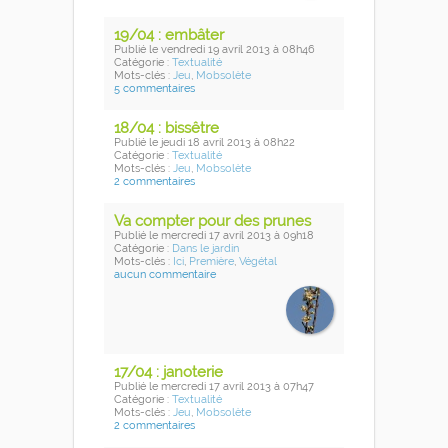
19/04 : embâter
Publié
le vendredi 19 avril 2013
à 08h46
Catégorie :
Textualité
Mots-clés :
Jeu
,
Mobsolète
5 commentaires
18/04 : bissêtre
Publié
le jeudi 18 avril 2013
à 08h22
Catégorie :
Textualité
Mots-clés :
Jeu
,
Mobsolète
2 commentaires
Va compter pour des prunes
Publié
le mercredi 17 avril 2013
à 09h18
Catégorie :
Dans le jardin
Mots-clés :
Ici
,
Première
,
Végétal
aucun commentaire
17/04 : janoterie
Publié
le mercredi 17 avril 2013
à 07h47
Catégorie :
Textualité
Mots-clés :
Jeu
,
Mobsolète
2 commentaires