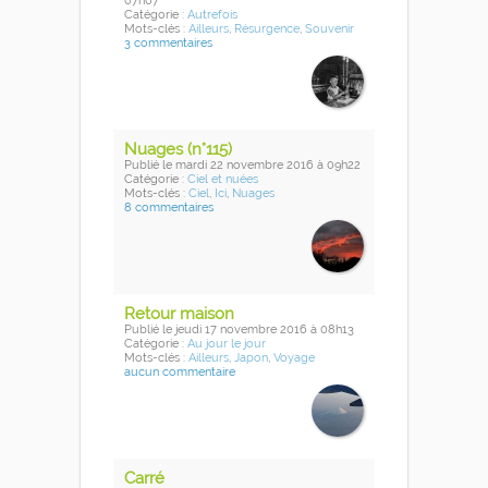
07h07
Catégorie :
Autrefois
Mots-clés :
Ailleurs
,
Résurgence
,
Souvenir
3 commentaires
Nuages (n°115)
Publié
le mardi 22 novembre 2016
à 09h22
Catégorie :
Ciel et nuées
Mots-clés :
Ciel
,
Ici
,
Nuages
8 commentaires
Retour maison
Publié
le jeudi 17 novembre 2016
à 08h13
Catégorie :
Au jour le jour
Mots-clés :
Ailleurs
,
Japon
,
Voyage
aucun commentaire
Carré