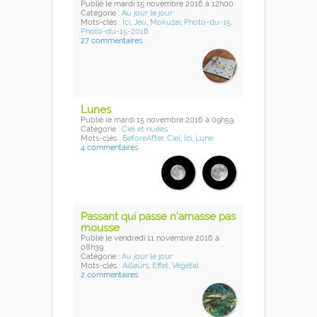
Publié
le mardi 15 novembre 2016
à 12h00
Catégorie :
Au jour le jour
Mots-clés :
Ici
,
Jeu
,
Mokuzai
,
Photo-du-15
,
Photo-du-15-2016
27 commentaires
Lunes
Publié
le mardi 15 novembre 2016
à 09h59
Catégorie :
Ciel et nuées
Mots-clés :
BeforeAfter
,
Ciel
,
Ici
,
Lune
4 commentaires
Passant qui passe n'amasse pas
mousse
Publié
le vendredi 11 novembre 2016
à
08h39
Catégorie :
Au jour le jour
Mots-clés :
Ailleurs
,
Effet
,
Végétal
2 commentaires