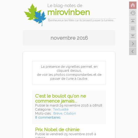
Le blog-notes de
mirovinben
Bienheureux les fêlés car ils laissent passer la lumière...
novembre 2016
La présence de vignettes permet, en
cliquant dessus,
de voir les photos correspondantes et de
passer de l'une à l'autre.
C'est le boulot qu'on ne
commence jamais...
Publié
le mardi 29 novembre 2016
à 08h18
Catégorie :
Textualité
Mots-clés :
Brève
,
Citation
8 commentaires
Prix Nobel de chimie
Publié
le vendredi 25 novembre 2016
à