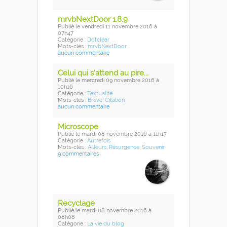
mrvbNextDoor 1.8.9
Publié
le vendredi 11 novembre 2016
à
07h47
Catégorie :
Dotclear
Mots-clés :
mrvbNextDoor
aucun commentaire
Celui qui s'attend au pire...
Publié
le mercredi 09 novembre 2016
à
10h16
Catégorie :
Textualité
Mots-clés :
Brève
,
Citation
aucun commentaire
Microscope
Publié
le mardi 08 novembre 2016
à 11h17
Catégorie :
Autrefois
Mots-clés :
Ailleurs
,
Résurgence
,
Souvenir
9 commentaires
Recyclage
Publié
le mardi 08 novembre 2016
à
08h08
Catégorie :
La vie du blog