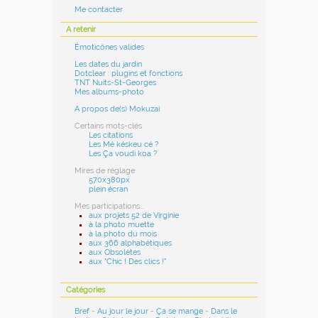
Me contacter
A retenir
Émoticônes valides
Les dates du jardin
Dotclear : plugins et fonctions
TNT Nuits-St-Georges
Mes albums-photo
A propos de(s) Mokuzai
Certains mots-clés
Les citations
Les Mé késkeu cé ?
Les Ça voudi koa ?
Mires de réglage
570x380px
plein écran
Mes participations...
aux projets 52 de Virginie
à la photo muette
à la photo du mois
aux 366 alphabétiques
aux Obsolètes
aux "Chic ! Des clics !"
Catégories
Bref
-
Au jour le jour
-
Ça se mange
-
Dans le