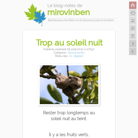
Le blog-notes de
mirovinben
Bienheureux les fêlés car ils laissent passer la lumière...
Trop au soleil nuit
Publié
le vendredi 06 août 2010
à 07h30
Catégorie :
Dans le jardin
Mots-clés :
Ici
,
Végétal
Rester trop longtemps au
soleil nuit au teint.
Il y a les fruits verts,