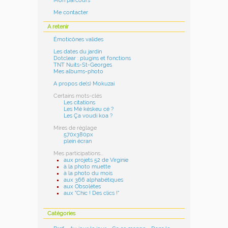
Mon parcours
Me contacter
A retenir
Émoticônes valides
Les dates du jardin
Dotclear : plugins et fonctions
TNT Nuits-St-Georges
Mes albums-photo
A propos de(s) Mokuzai
Certains mots-clés
Les citations
Les Mé késkeu cé ?
Les Ça voudi koa ?
Mires de réglage
570x380px
plein écran
Mes participations...
aux projets 52 de Virginie
à la photo muette
à la photo du mois
aux 366 alphabétiques
aux Obsolètes
aux "Chic ! Des clics !"
Catégories