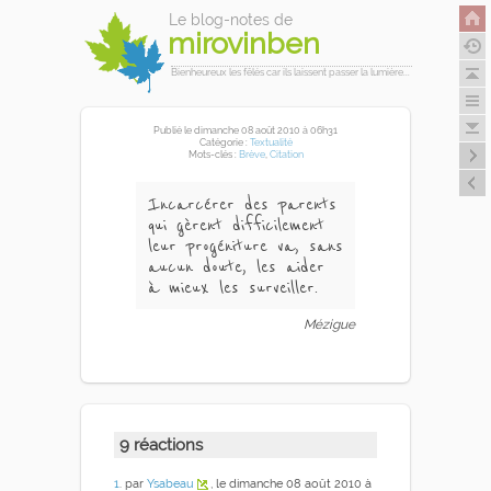
Le blog-notes de
mirovinben
Bienheureux les fêlés car ils laissent passer la lumière...
Publié
le dimanche 08 août 2010
à 06h31
Catégorie :
Textualité
Mots-clés :
Brève
,
Citation
Incarcérer des parents
qui gèrent difficilement
leur progéniture va, sans
aucun doute, les aider
à mieux les surveiller.
Mézigue
9 réactions
1
. par
Ysabeau
, le dimanche 08 août 2010 à