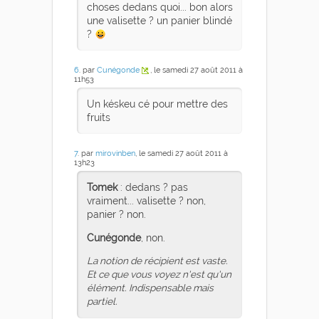
choses dedans quoi... bon alors
une valisette ? un panier blindé
?
6
. par
Cunégonde
, le samedi 27 août 2011 à
11h53
Un késkeu cé pour mettre des
fruits
7
. par
mirovinben
, le samedi 27 août 2011 à
13h23
Tomek
: dedans ? pas
vraiment... valisette ? non,
panier ? non.
Cunégonde
, non.
La notion de récipient est vaste.
Et ce que vous voyez n'est qu'un
élément. Indispensable mais
partiel.