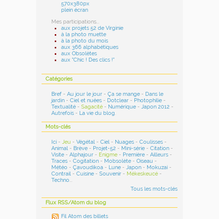
570x380px
plein écran
Mes participations...
aux projets 52 de Virginie
à la photo muette
à la photo du mois
aux 366 alphabétiques
aux Obsolètes
aux "Chic ! Des clics !"
Catégories
Bref
-
Au jour le jour
-
Ça se mange
-
Dans le
jardin
-
Ciel et nuées
-
Dotclear
-
Photophilie
-
Textualité
-
Sagacité
-
Numérique
-
Japon 2012
-
Autrefois
-
La vie du blog
.
Mots-clés
Ici
-
Jeu
-
Végétal
-
Ciel
-
Nuages
-
Coulisses
-
Animal
-
Brève
-
Projet-52
-
Mini-série
-
Citation
-
Visite
-
Alphajour
-
Enigme
-
Première
-
Ailleurs
-
Traces
-
Cogitation
-
Mobsolète
-
Oiseau
-
Météo
-
Çavoudikoa
-
Lune
-
Japon
-
Mokuzai
-
Contrail
-
Cuisine
-
Souvenir
-
Mékeskeucé
-
Techno
...
Tous les mots-clés
Flux RSS/Atom du blog
Fil Atom des billets