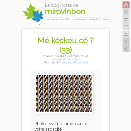
Le blog-notes de
mirovinben
Bienheureux les fêlés car ils laissent passer la lumière...
Mé késkeu cé ?
(33)
Publié
le samedi 27 août 2011
à 08h32
Catégorie :
Sagacité
Mots-clés :
Enigme
,
Jeu
,
Mékeskeucé
Photo-mystère proposée à
votre sagacité...