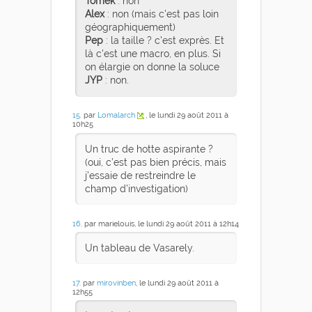
Tomek
: non
Alex
: non (mais c'est pas loin
géographiquement)
Pep
: la taille ? c'est exprès. Et
là c'est une macro, en plus. Si
on élargie on donne la soluce
JYP
: non.
15
. par
Lomalarch
, le lundi 29 août 2011 à
10h25
Un truc de hotte aspirante ?
(oui, c’est pas bien précis, mais
j’essaie de restreindre le
champ d’investigation)
16
. par marielouis, le lundi 29 août 2011 à 12h14
Un tableau de Vasarely.
17
. par
mirovinben
, le lundi 29 août 2011 à
12h55