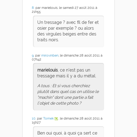
8
. par marielouis, le samedi 27 août 2011 à
21h55
Un tressage ? avec fil de fer et
osier par exemple ? ou alors
des virgules beiges entre des
traits noirs.
9
. par
mirovinben
, le dimanche 28 août 2011 à
07h42
marielouis
, ce n’est pas un
tressage mais il y a du métal.
A tous : Et si vous cherchiez
plutôt dans quel cas on utilise le
"machin" dont une partie a fait
l’objet de cette photo ?
10
. par
Tomek
, le dimanche 28 août 2011 à
15h27
Ben oui quoi, à quoi ça sert ce