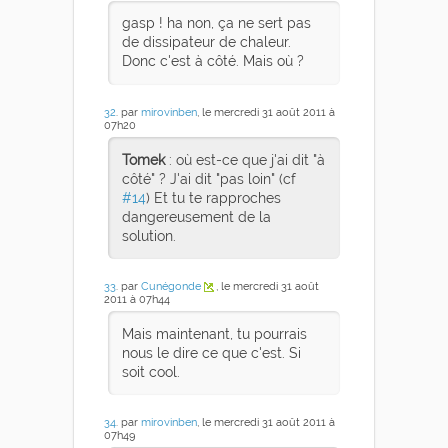
gasp ! ha non, ça ne sert pas
de dissipateur de chaleur.
Donc c'est à côté. Mais où ?
32
. par
mirovinben
, le mercredi 31 août 2011 à
07h20
Tomek
: où est-ce que j'ai dit "à
côté" ? J'ai dit "pas loin" (cf
#14
) Et tu te rapproches
dangereusement de la
solution.
33
. par
Cunégonde
, le mercredi 31 août
2011 à 07h44
Mais maintenant, tu pourrais
nous le dire ce que c'est. Si
soit cool.
34
. par
mirovinben
, le mercredi 31 août 2011 à
07h49