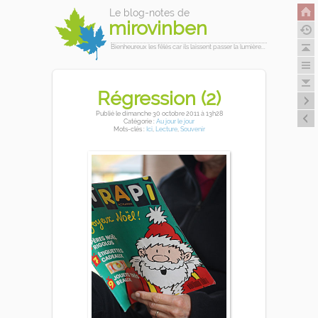
Le blog-notes de
mirovinben
Bienheureux les fêlés car ils laissent passer la lumière...
Régression (2)
Publié
le dimanche 30 octobre 2011
à 13h28
Catégorie :
Au jour le jour
Mots-clés :
Ici
,
Lecture
,
Souvenir