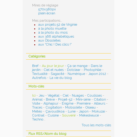
Mires de réglage
570x380px
plein écran
Mes participations...
aux projets 52 de Virginie
à la photo muette
à la photo du mois
aux 366 alphabétiques
aux Obsolètes
aux "Chic ! Des clics !"
Catégories
Bref
-
Au jour le jour
-
Ça se mange
-
Dans le
jardin
-
Ciel et nuées
-
Dotclear
-
Photophilie
-
Textualité
-
Sagacité
-
Numérique
-
Japon 2012
-
Autrefois
-
La vie du blog
.
Mots-clés
Ici
-
Jeu
-
Végétal
-
Ciel
-
Nuages
-
Coulisses
-
Animal
-
Brève
-
Projet-52
-
Mini-série
-
Citation
-
Visite
-
Alphajour
-
Enigme
-
Première
-
Ailleurs
-
Traces
-
Cogitation
-
Mobsolète
-
Oiseau
-
Météo
-
Çavoudikoa
-
Lune
-
Japon
-
Mokuzai
-
Contrail
-
Cuisine
-
Souvenir
-
Mékeskeucé
-
Techno
...
Tous les mots-clés
Flux RSS/Atom du blog