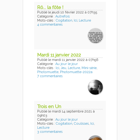
Rô... la fôte !
Publié
le jeudi 10 février 2022
à 07h35
Catégorie :
Autrefois
Mots-clés :
Cogitation
,
Ici
,
Lecture
4 commentaires
Mardi 11 janvier 2022
Publié
le mardi 11 janvier 2022
à 07h56
Catégorie :
Au jour le jour
Mots-clés :
Ici
,
Jeu
,
Lecture
,
Mini-série
,
Photomuette
,
Photomuette-2022a
7 commentaires
Trois en Un
Publié
le mardi 14 septembre 2021
à
09h03
Catégorie :
Au jour le jour
Mots-clés :
Cogitation
,
Coulisses
,
Ici
,
Lecture
3 commentaires