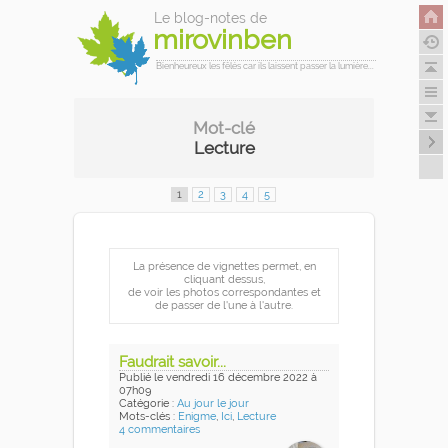
Le blog-notes de
mirovinben
Bienheureux les fêlés car ils laissent passer la lumière...
Mot-clé
Lecture
1
2
3
4
5
La présence de vignettes permet, en
cliquant dessus,
de voir les photos correspondantes et
de passer de l'une à l'autre.
Faudrait savoir...
Publié
le vendredi 16 décembre 2022
à
07h09
Catégorie :
Au jour le jour
Mots-clés :
Enigme
,
Ici
,
Lecture
4 commentaires