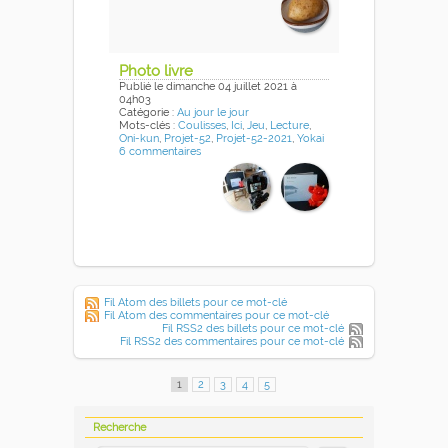
Photo livre
Publié
le dimanche 04 juillet 2021
à
04h03
Catégorie :
Au jour le jour
Mots-clés :
Coulisses
,
Ici
,
Jeu
,
Lecture
,
Oni-kun
,
Projet-52
,
Projet-52-2021
,
Yokai
6 commentaires
Fil Atom des billets pour ce mot-clé
Fil Atom des commentaires pour ce mot-clé
Fil RSS2 des billets pour ce mot-clé
Fil RSS2 des commentaires pour ce mot-clé
1
2
3
4
5
Recherche