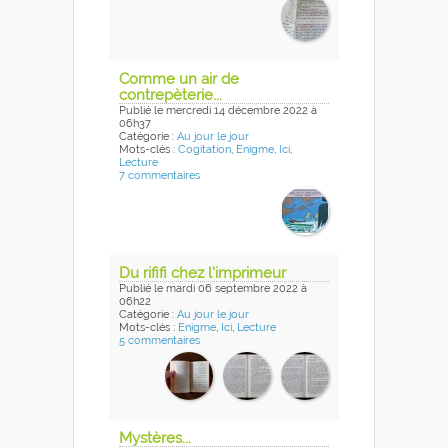
Comme un air de
contrepèterie...
Publié
le mercredi 14 décembre 2022
à
06h37
Catégorie :
Au jour le jour
Mots-clés :
Cogitation
,
Enigme
,
Ici
,
Lecture
7 commentaires
Du rififi chez l'imprimeur
Publié
le mardi 06 septembre 2022
à
06h22
Catégorie :
Au jour le jour
Mots-clés :
Enigme
,
Ici
,
Lecture
5 commentaires
Mystères...