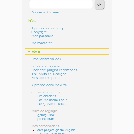
Accueil
-
Archives
Infos
A propos de ce blog
Copyright
Mon parcours
Me contacter
A retenir
Émoticônes valides
Les dates du jardin
Dotclear : plugins et fonctions
TNT Nuits-St-Georges
Mes albums-photo
A propos de(s) Mokuzai
Certains mots-clés
Les citations
Les Mé késkeu cé ?
Les Ça voudi koa ?
Mires de réglage
570x380px
plein écran
Mes participations...
aux projets 52 de Virginie
à la photo muette