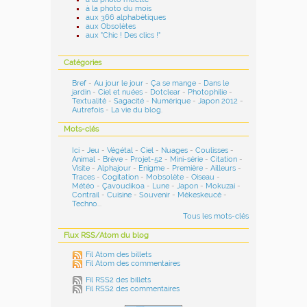
à la photo du mois
aux 366 alphabétiques
aux Obsolètes
aux "Chic ! Des clics !"
Catégories
Bref
-
Au jour le jour
-
Ça se mange
-
Dans le
jardin
-
Ciel et nuées
-
Dotclear
-
Photophilie
-
Textualité
-
Sagacité
-
Numérique
-
Japon 2012
-
Autrefois
-
La vie du blog
.
Mots-clés
Ici
-
Jeu
-
Végétal
-
Ciel
-
Nuages
-
Coulisses
-
Animal
-
Brève
-
Projet-52
-
Mini-série
-
Citation
-
Visite
-
Alphajour
-
Enigme
-
Première
-
Ailleurs
-
Traces
-
Cogitation
-
Mobsolète
-
Oiseau
-
Météo
-
Çavoudikoa
-
Lune
-
Japon
-
Mokuzai
-
Contrail
-
Cuisine
-
Souvenir
-
Mékeskeucé
-
Techno
...
Tous les mots-clés
Flux RSS/Atom du blog
Fil Atom des billets
Fil Atom des commentaires
Fil RSS2 des billets
Fil RSS2 des commentaires