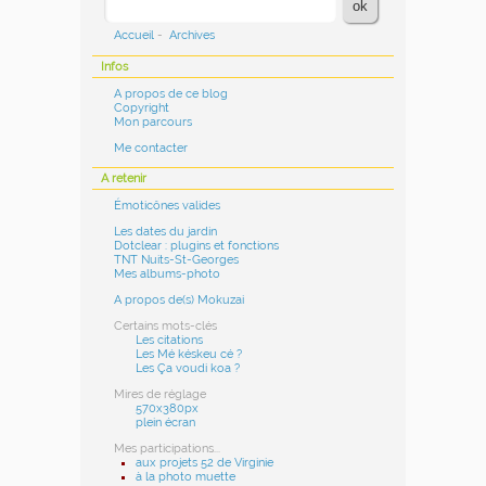
Accueil
-
Archives
Infos
A propos de ce blog
Copyright
Mon parcours
Me contacter
A retenir
Émoticônes valides
Les dates du jardin
Dotclear : plugins et fonctions
TNT Nuits-St-Georges
Mes albums-photo
A propos de(s) Mokuzai
Certains mots-clés
Les citations
Les Mé késkeu cé ?
Les Ça voudi koa ?
Mires de réglage
570x380px
plein écran
Mes participations...
aux projets 52 de Virginie
à la photo muette