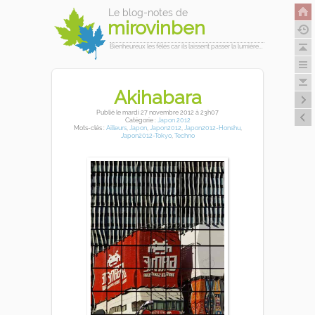
Le blog-notes de
mirovinben
Bienheureux les fêlés car ils laissent passer la lumière...
Akihabara
Publié
le mardi 27 novembre 2012
à 23h07
Catégorie :
Japon 2012
Mots-clés :
Ailleurs
,
Japon
,
Japon2012
,
Japon2012-Honshu
,
Japon2012-Tokyo
,
Techno