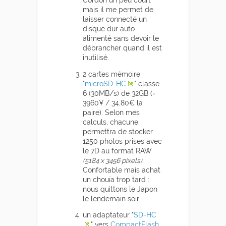
Cordon un peu court
mais il me permet de
laisser connecté un
disque dur auto-
alimenté sans devoir le
débrancher quand il est
inutilisé.
2 cartes mémoire
"
microSD-HC
" classe
6 (30MB/s) de 32GB (=
3960¥ / 34,80€ la
paire). Selon mes
calculs, chacune
permettra de stocker
1250 photos prises avec
le 7D au format RAW
(5184 x 3456 pixels)
.
Confortable mais achat
un chouïa trop tard :
nous quittons le Japon
le lendemain soir.
un adaptateur "
SD-HC
" vers
CompactFlash