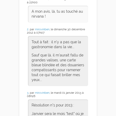
à 22h00
A mon avis, là, tu as touché au
nirvana !
2
. par
mirovinben
, le dimanche 30 décembre
2012 à 07h07
Tout à fait : il n'y a pas que la
gastronomie dans la vie...
Sauf que là, il m'aurait fallu de
grandes valises, une carte
bleue blindée et des douaniers
compatissants pour ramener
tout ce qui faisait briller mes
yeux...
3
. par
mirovinben
, le mardi 01 janvier 2013 à
08h26
Résolution n°1 pour 2013 :
Janvier sera le mois “test” où je