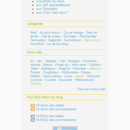
à la photo du mois
aux 366 alphabétiques
aux Obsolètes
aux "Chic ! Des clics !"
Catégories
Bref
-
Au jour le jour
-
Ça se mange
-
Dans le
jardin
-
Ciel et nuées
-
Dotclear
-
Photophilie
-
Textualité
-
Sagacité
-
Numérique
-
Japon 2012
-
Autrefois
-
La vie du blog
.
Mots-clés
Ici
-
Jeu
-
Végétal
-
Ciel
-
Nuages
-
Coulisses
-
Animal
-
Brève
-
Projet-52
-
Mini-série
-
Citation
-
Visite
-
Alphajour
-
Enigme
-
Première
-
Ailleurs
-
Traces
-
Cogitation
-
Mobsolète
-
Oiseau
-
Météo
-
Çavoudikoa
-
Lune
-
Japon
-
Mokuzai
-
Contrail
-
Cuisine
-
Souvenir
-
Mékeskeucé
-
Techno
...
Tous les mots-clés
Flux RSS/Atom du blog
Fil Atom des billets
Fil Atom des commentaires
Fil RSS2 des billets
Fil RSS2 des commentaires