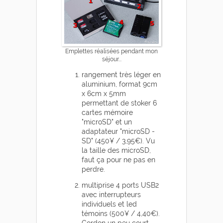
Emplettes réalisées pendant mon
séjour...
rangement très léger en
aluminium, format 9cm
x 6cm x 5mm
permettant de stoker 6
cartes mémoire
"microSD" et un
adaptateur "microSD -
SD" (450¥ / 3,95€). Vu
la taille des microSD,
faut ça pour ne pas en
perdre.
multiprise 4 ports USB2
avec interrupteurs
individuels et led
témoins (500¥ / 4,40€).