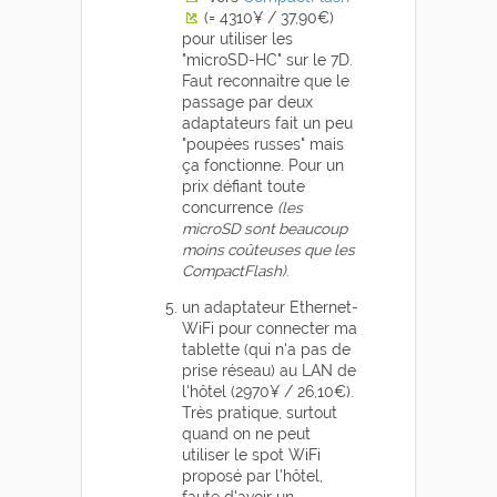
(= 4310¥ / 37,90€)
pour utiliser les
"microSD-HC" sur le 7D.
Faut reconnaitre que le
passage par deux
adaptateurs fait un peu
"poupées russes" mais
ça fonctionne. Pour un
prix défiant toute
concurrence
(les
microSD sont beaucoup
moins coûteuses que les
CompactFlash)
.
un adaptateur Ethernet-
WiFi pour connecter ma
tablette (qui n'a pas de
prise réseau) au LAN de
l'hôtel (2970¥ / 26,10€).
Très pratique, surtout
quand on ne peut
utiliser le spot WiFi
proposé par l'hôtel,
faute d'avoir un