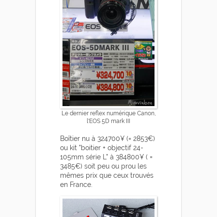
Le dernier reflex numérique Canon,
l'EOS 5D mark III
Boîtier nu à 324700¥ (= 2853€)
ou kit "boitier + objectif 24-
105mm série L" à 384800¥ ( =
3485€) soit peu ou prou les
mêmes prix que ceux trouvés
en France.