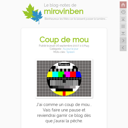
Le blog-notes de
mirovinben
Bienheureux les fêlés car ils laissent passer la lumière...
Coup de mou
Publié
le jeudi 06 septembre 2007
à 07h43
Catégorie :
Au jour le jour
Mots-clés :
Spleen
J'ai comme un coup de mou...
Vais faire une pause et
reviendrai garnir ce blog dès
que j'aurai la pêche.