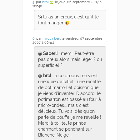
5
. par
brol
, le jeudi 06 septembre 2007 à
18h46
Si tu as un creux, c'est qu'il te
faut manger
6
. par
mirovinben
, le vendredi 07 septembre
2007 à 06h42
@ Saperli
: merci. Peut-être
pas creux alors mais léger ? ou
superficiel ?
@ brol
: à ce propos me vient
une idée de billet : une recette
de potimarron et poisson que
je viens d'inventer. D'accord, le
potimarron est passé au four à
micro-ondes... mais c'est
délicieux. Tu vois, dès qu'on
parle de bouffe, je me réveille !
Merci à toi, tel le prince
charmant se penchant sur
Blanche-Neige...