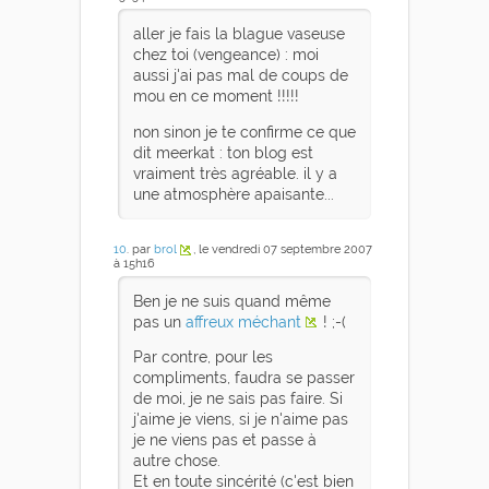
aller je fais la blague vaseuse
chez toi (vengeance) : moi
aussi j'ai pas mal de coups de
mou en ce moment !!!!!
non sinon je te confirme ce que
dit meerkat : ton blog est
vraiment très agréable. il y a
une atmosphère apaisante...
10
. par
brol
, le vendredi 07 septembre 2007
à 15h16
Ben je ne suis quand même
pas un
affreux méchant
! ;-(
Par contre, pour les
compliments, faudra se passer
de moi, je ne sais pas faire. Si
j'aime je viens, si je n'aime pas
je ne viens pas et passe à
autre chose.
Et en toute sincérité (c'est bien