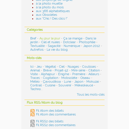
à la photo muette
à la photo du mois
aux 366 alphabétiques
aux Obsolètes
aux "Chic ! Des clics !"
Catégories
Bref
-
Au jour le jour
-
Ça se mange
-
Dans le
jardin
-
Ciel et nuées
-
Dotclear
-
Photophilie
-
Textualité
-
Sagacité
-
Numérique
-
Japon 2012
-
Autrefois
-
La vie du blog
.
Mots-clés
Ici
-
Jeu
-
Végétal
-
Ciel
-
Nuages
-
Coulisses
-
Animal
-
Brève
-
Projet-52
-
Mini-série
-
Citation
-
Visite
-
Alphajour
-
Enigme
-
Première
-
Ailleurs
-
Traces
-
Cogitation
-
Mobsolète
-
Oiseau
-
Météo
-
Çavoudikoa
-
Lune
-
Japon
-
Mokuzai
-
Contrail
-
Cuisine
-
Souvenir
-
Mékeskeucé
-
Techno
...
Tous les mots-clés
Flux RSS/Atom du blog
Fil Atom des billets
Fil Atom des commentaires
Fil RSS2 des billets
Fil RSS2 des commentaires