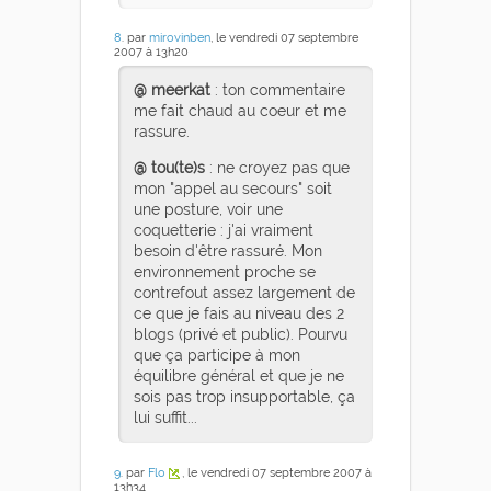
8
. par
mirovinben
, le vendredi 07 septembre
2007 à 13h20
@ meerkat
: ton commentaire
me fait chaud au coeur et me
rassure.
@ tou(te)s
: ne croyez pas que
mon "appel au secours" soit
une posture, voir une
coquetterie : j'ai vraiment
besoin d'être rassuré. Mon
environnement proche se
contrefout assez largement de
ce que je fais au niveau des 2
blogs (privé et public). Pourvu
que ça participe à mon
équilibre général et que je ne
sois pas trop insupportable, ça
lui suffit...
9
. par
Flo
, le vendredi 07 septembre 2007 à
13h34