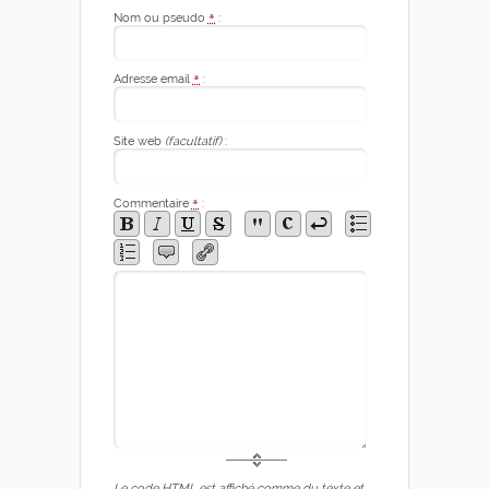
Nom ou pseudo
*
:
Adresse email
*
:
Site web
(facultatif)
:
Commentaire
*
:
Le code HTML est affiché comme du texte et