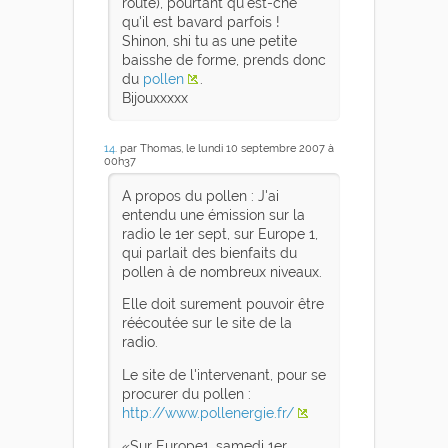
route), pourtant qu'est-che
qu'il est bavard parfois !
Shinon, shi tu as une petite
baisshe de forme, prends donc
du
pollen
.
Bijouxxxxx
14
. par Thomas, le lundi 10 septembre 2007 à
00h37
A propos du pollen : J'ai
entendu une émission sur la
radio le 1er sept, sur Europe 1,
qui parlait des bienfaits du
pollen à de nombreux niveaux.
Elle doit surement pouvoir être
réécoutée sur le site de la
radio.
Le site de l'intervenant, pour se
procurer du pollen :
http://www.pollenergie.fr/
Sur Europe1, samedi 1er