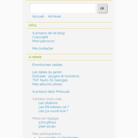
Accueil
-
Archives
Infos
A propos de ce blog
Copyright
Mon parcours
Me contacter
A retenir
Émoticônes valides
Les dates du jardin
Dotclear : plugins et fonctions
TNT Nuits-St-Georges
Mes albums-photo
A propos de(s) Mokuzai
Certains mots-clés
Les citations
Les Mé késkeu cé ?
Les Ça voudi koa ?
Mires de réglage
570x380px
plein écran
Mes participations...
aux projets 52 de Virginie